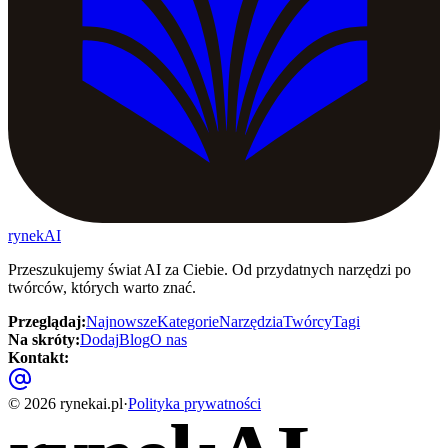
rynekAI
Przeszukujemy świat AI za Ciebie. Od przydatnych narzędzi po
twórców, których warto znać.
Przeglądaj
:
Najnowsze
Kategorie
Narzędzia
Twórcy
Tagi
Na skróty
:
Dodaj
Blog
O nas
Kontakt
:
©
2026
rynekai.pl
·
Polityka prywatności