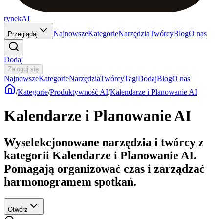
rynekAI
Najnowsze
Kategorie
Narzędzia
Twórcy
Blog
O nas
Przeglądaj
Dodaj
Zaloguj się
Najnowsze
Kategorie
Narzędzia
Twórcy
Tagi
Dodaj
Blog
O nas
/
Kategorie
/
Produktywność AI
/
Kalendarze i Planowanie AI
Kalendarze i Planowanie AI
Wyselekcjonowane narzędzia i twórcy z
kategorii Kalendarze i Planowanie AI.
Pomagają organizować czas i zarządzać
harmonogramem spotkań.
Otwórz