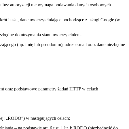
su bez autoryzacji nie wymaga podawania danych osobowych.
rót hasła, dane uwierzytelniające pochodzące z usługi Google (w
iezbędne do utrzymania stanu uwierzytelnienia.
ającego (np. imię lub pseudonim), adres e-mail oraz dane niezbędne
.
r-agent oraz podstawowe parametry żądań HTTP w celach
lej: „RODO”) w następujących celach:
lniania – na podstawie art. 6 ust. 1 lit. b RODO (niezbędność do