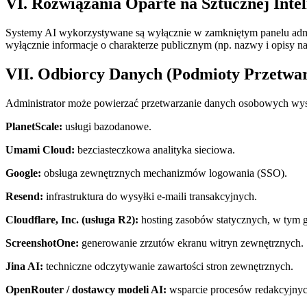
VI. Rozwiązania Oparte na Sztucznej Intel
Systemy AI wykorzystywane są wyłącznie w zamkniętym panelu adm
wyłącznie informacje o charakterze publicznym (np. nazwy i opisy na
VII. Odbiorcy Danych (Podmioty Przetwar
Administrator może powierzać przetwarzanie danych osobowych wys
PlanetScale:
usługi bazodanowe.
Umami Cloud:
bezciasteczkowa analityka sieciowa.
Google:
obsługa zewnętrznych mechanizmów logowania (SSO).
Resend:
infrastruktura do wysyłki e-maili transakcyjnych.
Cloudflare, Inc. (usługa R2):
hosting zasobów statycznych, w tym g
ScreenshotOne:
generowanie zrzutów ekranu witryn zewnętrznych.
Jina AI:
techniczne odczytywanie zawartości stron zewnętrznych.
OpenRouter / dostawcy modeli AI:
wsparcie procesów redakcyjnyc