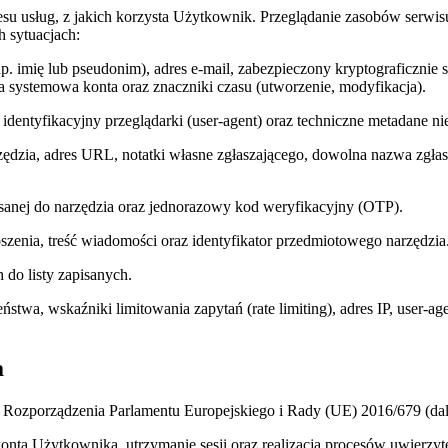
su usług, z jakich korzysta Użytkownik. Przeglądanie zasobów serwi
h sytuacjach:
imię lub pseudonim), adres e-mail, zabezpieczony kryptograficznie sk
 systemowa konta oraz znaczniki czasu (utworzenie, modyfikacja).
ąg identyfikacyjny przeglądarki (user-agent) oraz techniczne metadane n
dzia, adres URL, notatki własne zgłaszającego, dowolna nazwa zgłasz
sanej do narzędzia oraz jednorazowy kod weryfikacyjny (OTP).
oszenia, treść wiadomości oraz identyfikator przedmiotowego narzędzia
 do listy zapisanych.
eństwa, wskaźniki limitowania zapytań (rate limiting), adres IP, use
a
Rozporządzenia Parlamentu Europejskiego i Rady (UE) 2016/679 (da
onta Użytkownika, utrzymanie sesji oraz realizacja procesów uwierzyte