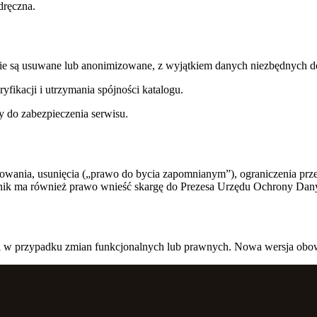
dręczna.
sie są usuwane lub anonimizowane, z wyjątkiem danych niezbędnych 
fikacji i utrzymania spójności katalogu.
y do zabezpieczenia serwisu.
wania, usunięcia („prawo do bycia zapomnianym”), ograniczenia przet
nik ma również prawo wnieść skargę do Prezesa Urzędu Ochrony Da
lityki w przypadku zmian funkcjonalnych lub prawnych. Nowa wersja o