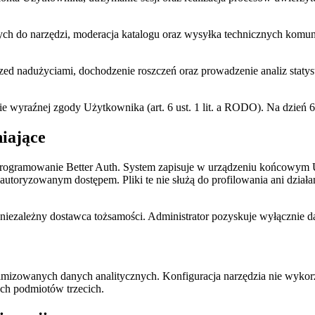
h do narzędzi, moderacja katalogu oraz wysyłka technicznych komuni
d nadużyciami, dochodzenie roszczeń oraz prowadzenie analiz statyst
e wyraźnej zgody Użytkownika (art. 6 ust. 1 lit. a RODO). Na dzień 6
niające
programowanie Better Auth. System zapisuje w urządzeniu końcowym Uż
nieautoryzowanym dostępem. Pliki te nie służą do profilowania ani dz
ezależny dostawca tożsamości. Administrator pozyskuje wyłącznie dan
izowanych danych analitycznych. Konfiguracja narzędzia nie wykorzys
ch podmiotów trzecich.