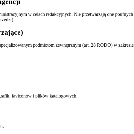
igencji
inistracyjnym w celach redakcyjnych. Nie przetwarzają one poufny
rzędzi).
zające)
pecjalizowanym podmiotom zewnętrznym (art. 28 RODO) w zakresie n
rafik, faviconów i plików katalogowych.
h.