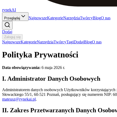
rynekAI
Najnowsze
Kategorie
Narzędzia
Twórcy
Blog
O nas
Przeglądaj
Dodaj
Zaloguj się
Najnowsze
Kategorie
Narzędzia
Twórcy
Tagi
Dodaj
Blog
O nas
Polityka Prywatności
Data obowiązywania:
6 maja 2026 r.
I. Administrator Danych Osobowych
Administratorem danych osobowych Użytkowników korzystających z se
Słowackiego 55/1, 60-521 Poznań, posługujący się numerem NIP: 60
mateusz@rynekai.pl
.
II. Zakres Przetwarzanych Danych Osobo