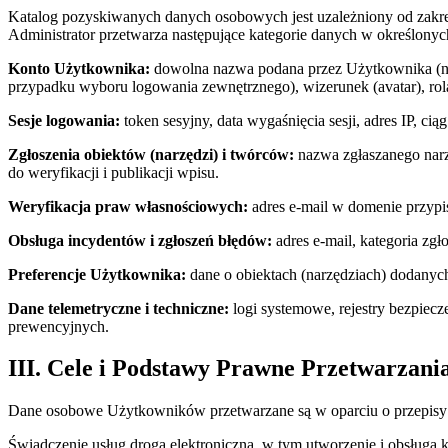
Katalog pozyskiwanych danych osobowych jest uzależniony od zakre
Administrator przetwarza następujące kategorie danych w określonyc
Konto Użytkownika:
dowolna nazwa podana przez Użytkownika (np. 
przypadku wyboru logowania zewnętrznego), wizerunek (avatar), rola
Sesje logowania:
token sesyjny, data wygaśnięcia sesji, adres IP, ci
Zgłoszenia obiektów (narzędzi) i twórców:
nazwa zgłaszanego narzę
do weryfikacji i publikacji wpisu.
Weryfikacja praw własnościowych:
adres e-mail w domenie przypi
Obsługa incydentów i zgłoszeń błędów:
adres e-mail, kategoria zgł
Preferencje Użytkownika:
dane o obiektach (narzędziach) dodanych
Dane telemetryczne i techniczne:
logi systemowe, rejestry bezpiecz
prewencyjnych.
III. Cele i Podstawy Prawne Przetwarzani
Dane osobowe Użytkowników przetwarzane są w oparciu o przepisy 
Świadczenie usług drogą elektroniczną, w tym utworzenie i obsługa k