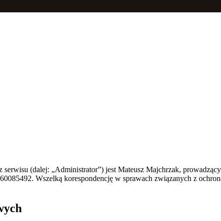
rwisu (dalej: „Administrator”) jest Mateusz Majchrzak, prowadzący 
60085492. Wszelką korespondencję w sprawach związanych z ochroną 
wych