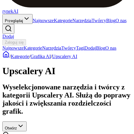
rynekAI
Najnowsze
Kategorie
Narzędzia
Twórcy
Blog
O nas
Przeglądaj
Dodaj
Zaloguj się
Najnowsze
Kategorie
Narzędzia
Twórcy
Tagi
Dodaj
Blog
O nas
/
Kategorie
/
Grafika AI
/
Upscalery AI
Upscalery AI
Wyselekcjonowane narzędzia i twórcy z
kategorii Upscalery AI. Służą do poprawy
jakości i zwiększania rozdzielczości
grafik.
Otwórz