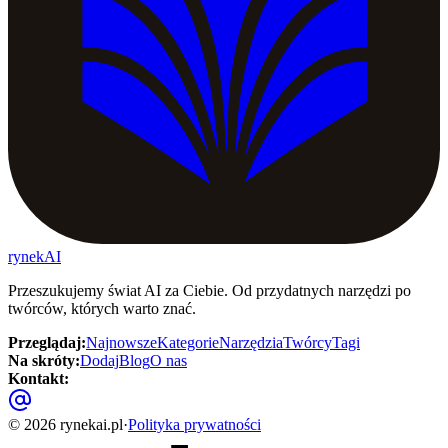
rynekAI
Przeszukujemy świat AI za Ciebie. Od przydatnych narzędzi po
twórców, których warto znać.
Przeglądaj
:
Najnowsze
Kategorie
Narzędzia
Twórcy
Tagi
Na skróty
:
Dodaj
Blog
O nas
Kontakt
:
©
2026
rynekai.pl
·
Polityka prywatności