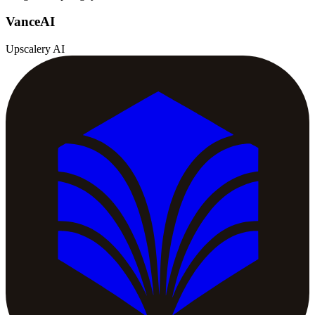
VanceAI
Upscalery AI