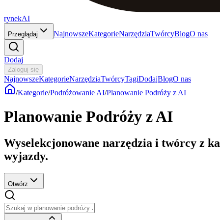
rynekAI
Najnowsze
Kategorie
Narzędzia
Twórcy
Blog
O nas
Przeglądaj
Dodaj
Zaloguj się
Najnowsze
Kategorie
Narzędzia
Twórcy
Tagi
Dodaj
Blog
O nas
/
Kategorie
/
Podróżowanie AI
/
Planowanie Podróży z AI
Planowanie Podróży z AI
Wyselekcjonowane narzędzia i twórcy z ka
wyjazdy.
Otwórz