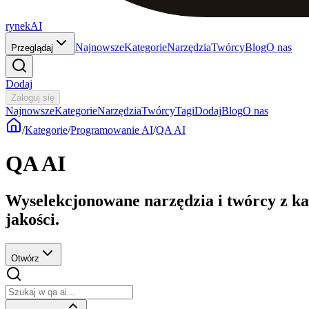
rynekAI
Najnowsze
Kategorie
Narzędzia
Twórcy
Blog
O nas
Przeglądaj
Dodaj
Zaloguj się
Najnowsze
Kategorie
Narzędzia
Twórcy
Tagi
Dodaj
Blog
O nas
/
Kategorie
/
Programowanie AI
/
QA AI
QA AI
Wyselekcjonowane narzędzia i twórcy z ka
jakości.
Otwórz