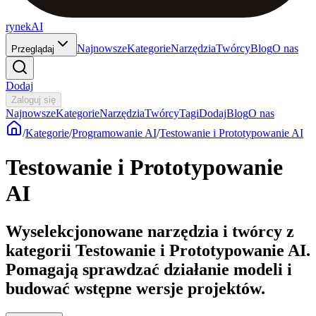
rynekAI
Najnowsze
Kategorie
Narzędzia
Twórcy
Blog
O nas
Przeglądaj
Dodaj
Zaloguj się
Najnowsze
Kategorie
Narzędzia
Twórcy
Tagi
Dodaj
Blog
O nas
/
Kategorie
/
Programowanie AI
/
Testowanie i Prototypowanie AI
Testowanie i Prototypowanie
AI
Wyselekcjonowane narzędzia i twórcy z
kategorii Testowanie i Prototypowanie AI.
Pomagają sprawdzać działanie modeli i
budować wstępne wersje projektów.