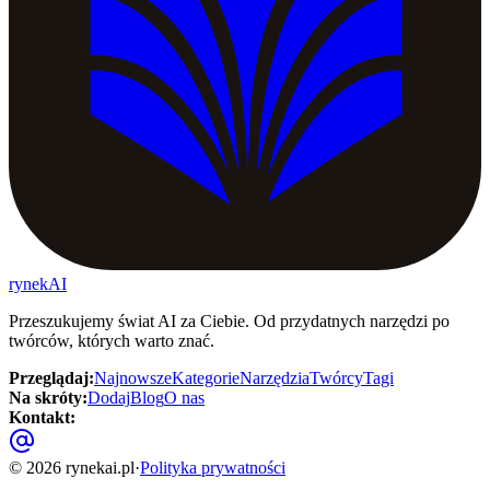
rynekAI
Przeszukujemy świat AI za Ciebie. Od przydatnych narzędzi po
twórców, których warto znać.
Przeglądaj
:
Najnowsze
Kategorie
Narzędzia
Twórcy
Tagi
Na skróty
:
Dodaj
Blog
O nas
Kontakt
:
©
2026
rynekai.pl
·
Polityka prywatności