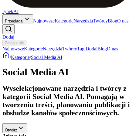
rynekAI
Najnowsze
Kategorie
Narzędzia
Twórcy
Blog
O nas
Przeglądaj
Dodaj
Zaloguj się
Najnowsze
Kategorie
Narzędzia
Twórcy
Tagi
Dodaj
Blog
O nas
/
Kategorie
/
Social Media AI
Social Media AI
Wyselekcjonowane narzędzia i twórcy z
kategorii Social Media AI. Pomagają w
tworzeniu treści, planowaniu publikacji i
obsłudze kanałów społecznościowych.
Otwórz
Zobacz też
: