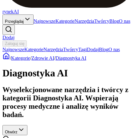
rynekAI
Najnowsze
Kategorie
Narzędzia
Twórcy
Blog
O nas
Przeglądaj
Dodaj
Zaloguj się
Najnowsze
Kategorie
Narzędzia
Twórcy
Tagi
Dodaj
Blog
O nas
/
Kategorie
/
Zdrowie AI
/
Diagnostyka AI
Diagnostyka AI
Wyselekcjonowane narzędzia i twórcy z
kategorii Diagnostyka AI. Wspierają
procesy medyczne i analizę wyników
badań.
Otwórz