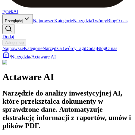
rynekAI
Najnowsze
Kategorie
Narzędzia
Twórcy
Blog
O nas
Przeglądaj
Dodaj
Zaloguj się
Najnowsze
Kategorie
Narzędzia
Twórcy
Tagi
Dodaj
Blog
O nas
/
Narzędzia
/
Actaware AI
Actaware AI
Narzędzie do analizy inwestycyjnej AI,
które przekształca dokumenty w
sprawdzone dane. Automatyzuje
ekstrakcję informacji z raportów, umów i
plików PDF.