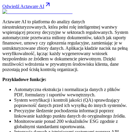
Odwiedź Actaware AI
Actaware AI to platforma do analizy danych
nieustrukturyzowanych, która pełni rolę inteligentnej warstwy
wspierającej procesy decyzyjne w sektorach regulowanych. System
automatycznie przetwarza miliony dokumentów, takich jak raporty
finansowe, umowy czy zgłoszenia regulacyjne, zamieniając je w
ustrukturyzowane zbiory danych. Aplikacja kładzie nacisk na pełną
weryfikowalność, łącząc każdy wygenerowany wniosek
bezpośrednio ze źródłem w dokumencie pierwotnym. Dzięki
możliwości wdrożenia w prywatnym środowisku klienta, dane
pozostają pod ścisłą kontrolą organizacji.
Przykładowe funkcje:
Automatyczna ekstrakcja i normalizacja danych z plików
PDF, formularzy i raportów wewnętrznych.
System weryfikacji i kontroli jakości (QA) sprawdzający
poprawność danych przed ich wysyłką do innych systemów.
Precyzyjne śledzenie pochodzenia informacji poprzez
linkowanie każdego punktu danych do oryginalnego źródła.
Monitorowanie ponad 200 wskaźników ESG zgodnie z
globalnymi standardami raportowania.
Integracja danych z istniejącymi systemami poprzez API,