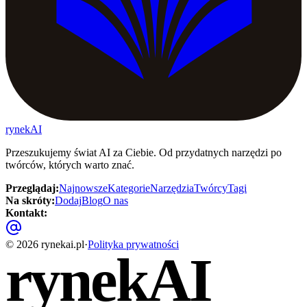
rynekAI
Przeszukujemy świat AI za Ciebie. Od przydatnych narzędzi po
twórców, których warto znać.
Przeglądaj
:
Najnowsze
Kategorie
Narzędzia
Twórcy
Tagi
Na skróty
:
Dodaj
Blog
O nas
Kontakt
:
©
2026
rynekai.pl
·
Polityka prywatności
rynekAI