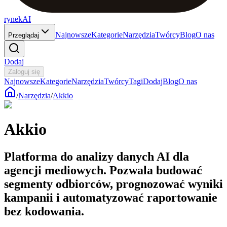
rynekAI
Najnowsze
Kategorie
Narzędzia
Twórcy
Blog
O nas
Przeglądaj
Dodaj
Zaloguj się
Najnowsze
Kategorie
Narzędzia
Twórcy
Tagi
Dodaj
Blog
O nas
/
Narzędzia
/
Akkio
Akkio
Platforma do analizy danych AI dla
agencji mediowych. Pozwala budować
segmenty odbiorców, prognozować wyniki
kampanii i automatyzować raportowanie
bez kodowania.