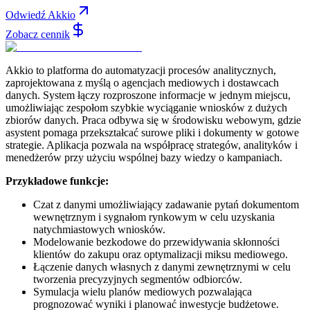
Odwiedź Akkio
Zobacz cennik
Akkio to platforma do automatyzacji procesów analitycznych,
zaprojektowana z myślą o agencjach mediowych i dostawcach
danych. System łączy rozproszone informacje w jednym miejscu,
umożliwiając zespołom szybkie wyciąganie wniosków z dużych
zbiorów danych. Praca odbywa się w środowisku webowym, gdzie
asystent pomaga przekształcać surowe pliki i dokumenty w gotowe
strategie. Aplikacja pozwala na współpracę strategów, analityków i
menedżerów przy użyciu wspólnej bazy wiedzy o kampaniach.
Przykładowe funkcje:
Czat z danymi umożliwiający zadawanie pytań dokumentom
wewnętrznym i sygnałom rynkowym w celu uzyskania
natychmiastowych wniosków.
Modelowanie bezkodowe do przewidywania skłonności
klientów do zakupu oraz optymalizacji miksu mediowego.
Łączenie danych własnych z danymi zewnętrznymi w celu
tworzenia precyzyjnych segmentów odbiorców.
Symulacja wielu planów mediowych pozwalająca
prognozować wyniki i planować inwestycje budżetowe.