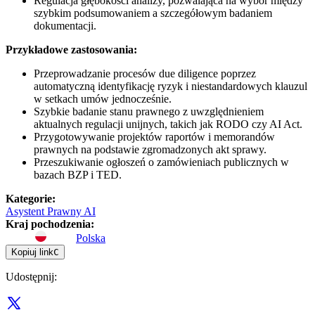
Regulacja głębokości analizy, pozwalająca na wybór między
szybkim podsumowaniem a szczegółowym badaniem
dokumentacji.
Przykładowe zastosowania:
Przeprowadzanie procesów due diligence poprzez
automatyczną identyfikację ryzyk i niestandardowych klauzul
w setkach umów jednocześnie.
Szybkie badanie stanu prawnego z uwzględnieniem
aktualnych regulacji unijnych, takich jak RODO czy AI Act.
Przygotowywanie projektów raportów i memorandów
prawnych na podstawie zgromadzonych akt sprawy.
Przeszukiwanie ogłoszeń o zamówieniach publicznych w
bazach BZP i TED.
Kategorie
:
Asystent Prawny AI
Kraj pochodzenia
:
Polska
Kopiuj link
C
Udostępnij
: