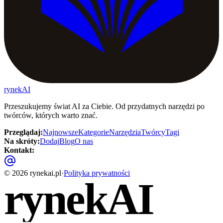
rynekAI
Przeszukujemy świat AI za Ciebie. Od przydatnych narzędzi po
twórców, których warto znać.
Przeglądaj
:
Najnowsze
Kategorie
Narzędzia
Twórcy
Tagi
Na skróty
:
Dodaj
Blog
O nas
Kontakt
:
©
2026
rynekai.pl
·
Polityka prywatności
rynekAI