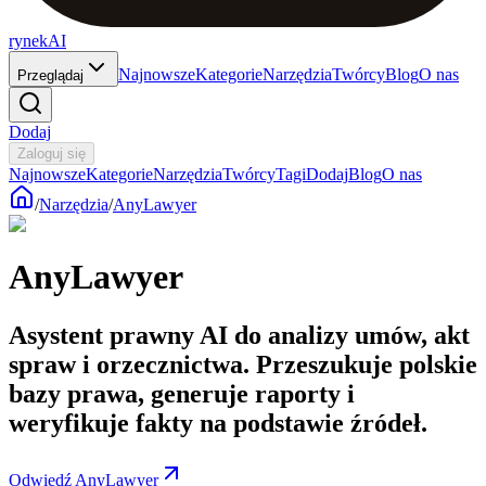
rynekAI
Najnowsze
Kategorie
Narzędzia
Twórcy
Blog
O nas
Przeglądaj
Dodaj
Zaloguj się
Najnowsze
Kategorie
Narzędzia
Twórcy
Tagi
Dodaj
Blog
O nas
/
Narzędzia
/
AnyLawyer
AnyLawyer
Asystent prawny AI do analizy umów, akt
spraw i orzecznictwa. Przeszukuje polskie
bazy prawa, generuje raporty i
weryfikuje fakty na podstawie źródeł.
Odwiedź AnyLawyer