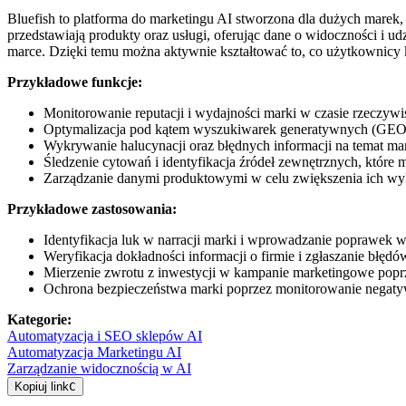
Bluefish to platforma do marketingu AI stworzona dla dużych marek,
przedstawiają produkty oraz usługi, oferując dane o widoczności i u
marce. Dzięki temu można aktywnie kształtować to, co użytkownicy
Przykładowe funkcje:
Monitorowanie reputacji i wydajności marki w czasie rzeczy
Optymalizacja pod kątem wyszukiwarek generatywnych (GEO) po
Wykrywanie halucynacji oraz błędnych informacji na temat ma
Śledzenie cytowań i identyfikacja źródeł zewnętrznych, które
Zarządzanie danymi produktowymi w celu zwiększenia ich wy
Przykładowe zastosowania:
Identyfikacja luk w narracji marki i wprowadzanie poprawek w 
Weryfikacja dokładności informacji o firmie i zgłaszanie błę
Mierzenie zwrotu z inwestycji w kampanie marketingowe popr
Ochrona bezpieczeństwa marki poprzez monitorowanie negat
Kategorie
:
Automatyzacja i SEO sklepów AI
Automatyzacja Marketingu AI
Zarządzanie widocznością w AI
Kopiuj link
C