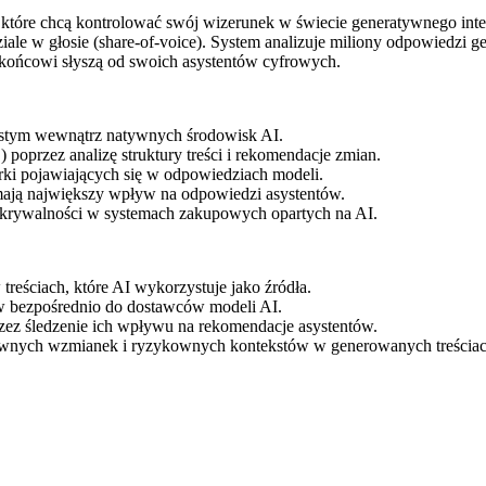
 które chcą kontrolować swój wizerunek w świecie generatywnego inter
dziale w głosie (share-of-voice). System analizuje miliony odpowiedzi
 końcowi słyszą od swoich asystentów cyfrowych.
wistym wewnątrz natywnych środowisk AI.
przez analizę struktury treści i rekomendacje zmian.
rki pojawiających się w odpowiedziach modeli.
 mają największy wpływ na odpowiedzi asystentów.
krywalności w systemach zakupowych opartych na AI.
treściach, które AI wykorzystuje jako źródła.
dów bezpośrednio do dostawców modeli AI.
zez śledzenie ich wpływu na rekomendacje asystentów.
ywnych wzmianek i ryzykownych kontekstów w generowanych treściac