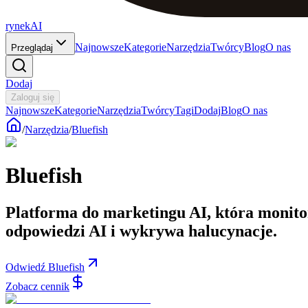
rynekAI
Najnowsze
Kategorie
Narzędzia
Twórcy
Blog
O nas
Przeglądaj
Dodaj
Zaloguj się
Najnowsze
Kategorie
Narzędzia
Twórcy
Tagi
Dodaj
Blog
O nas
/
Narzędzia
/
Bluefish
Bluefish
Platforma do marketingu AI, która monit
odpowiedzi AI i wykrywa halucynacje.
Odwiedź Bluefish
Zobacz cennik