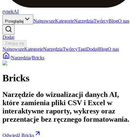
rynekAI
Najnowsze
Kategorie
Narzędzia
Twórcy
Blog
O nas
Przeglądaj
Dodaj
Zaloguj się
Najnowsze
Kategorie
Narzędzia
Twórcy
Tagi
Dodaj
Blog
O nas
/
Narzędzia
/
Bricks
Bricks
Narzędzie do wizualizacji danych AI,
które zamienia pliki CSV i Excel w
interaktywne raporty, wykresy oraz
prezentacje bez ręcznego formatowania.
Odwiedź Bricks