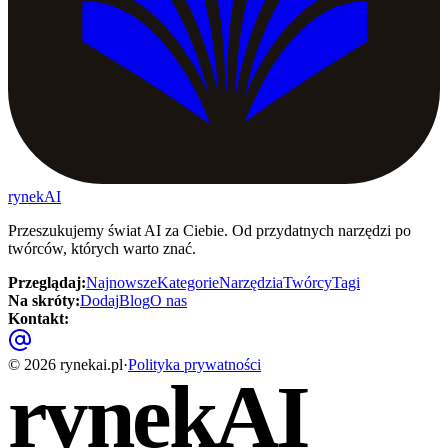
rynekAI
Przeszukujemy świat AI za Ciebie. Od przydatnych narzędzi po
twórców, których warto znać.
Przeglądaj
:
Najnowsze
Kategorie
Narzędzia
Twórcy
Tagi
Na skróty
:
Dodaj
Blog
O nas
Kontakt
:
©
2026
rynekai.pl
·
Polityka prywatności
rynekAI