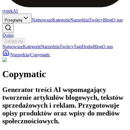
rynekAI
Najnowsze
Kategorie
Narzędzia
Twórcy
Blog
O nas
Przeglądaj
Dodaj
Zaloguj się
Najnowsze
Kategorie
Narzędzia
Twórcy
Tagi
Dodaj
Blog
O nas
/
Narzędzia
/
Copymatic
Copymatic
Generator treści AI wspomagający
tworzenie artykułów blogowych, tekstów
sprzedażowych i reklam. Przygotowuje
opisy produktów oraz wpisy do mediów
społecznościowych.