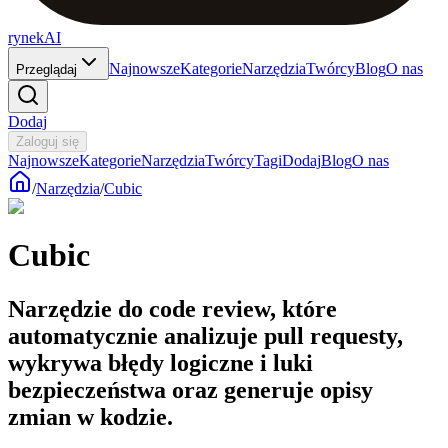
rynekAI
Najnowsze
Kategorie
Narzędzia
Twórcy
Blog
O nas
Przeglądaj
Dodaj
Zaloguj się
Najnowsze
Kategorie
Narzędzia
Twórcy
Tagi
Dodaj
Blog
O nas
/
Narzędzia
/
Cubic
Cubic
Narzędzie do code review, które
automatycznie analizuje pull requesty,
wykrywa błędy logiczne i luki
bezpieczeństwa oraz generuje opisy
zmian w kodzie.