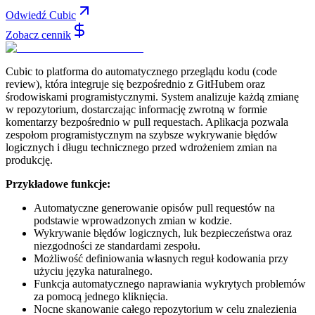
Odwiedź Cubic
Zobacz cennik
Cubic to platforma do automatycznego przeglądu kodu (code
review), która integruje się bezpośrednio z GitHubem oraz
środowiskami programistycznymi. System analizuje każdą zmianę
w repozytorium, dostarczając informację zwrotną w formie
komentarzy bezpośrednio w pull requestach. Aplikacja pozwala
zespołom programistycznym na szybsze wykrywanie błędów
logicznych i długu technicznego przed wdrożeniem zmian na
produkcję.
Przykładowe funkcje:
Automatyczne generowanie opisów pull requestów na
podstawie wprowadzonych zmian w kodzie.
Wykrywanie błędów logicznych, luk bezpieczeństwa oraz
niezgodności ze standardami zespołu.
Możliwość definiowania własnych reguł kodowania przy
użyciu języka naturalnego.
Funkcja automatycznego naprawiania wykrytych problemów
za pomocą jednego kliknięcia.
Nocne skanowanie całego repozytorium w celu znalezienia