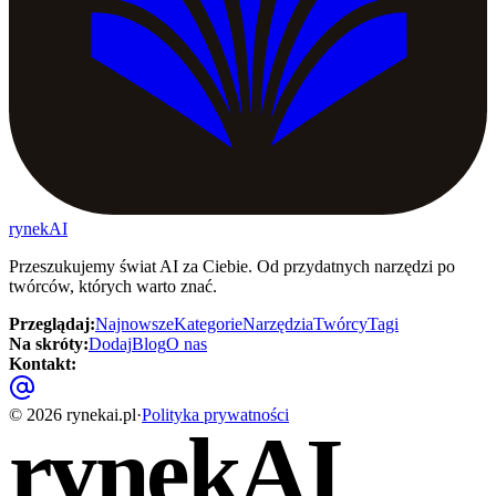
rynekAI
Przeszukujemy świat AI za Ciebie. Od przydatnych narzędzi po
twórców, których warto znać.
Przeglądaj
:
Najnowsze
Kategorie
Narzędzia
Twórcy
Tagi
Na skróty
:
Dodaj
Blog
O nas
Kontakt
:
©
2026
rynekai.pl
·
Polityka prywatności
rynekAI