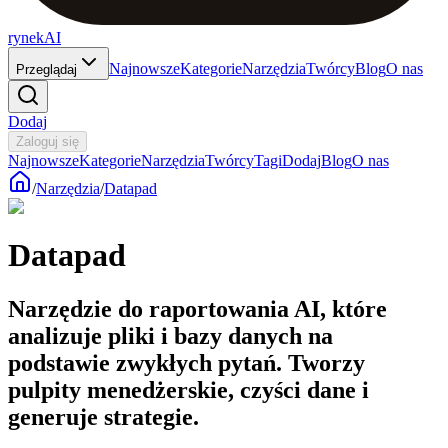
rynekAI
Najnowsze
Kategorie
Narzędzia
Twórcy
Blog
O nas
Przeglądaj
Dodaj
Zaloguj się
Najnowsze
Kategorie
Narzędzia
Twórcy
Tagi
Dodaj
Blog
O nas
/
Narzędzia
/
Datapad
Datapad
Narzędzie do raportowania AI, które
analizuje pliki i bazy danych na
podstawie zwykłych pytań. Tworzy
pulpity menedżerskie, czyści dane i
generuje strategie.