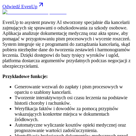
Odwiedź EvenUp
EvenUp to asystent prawny AI stworzony specjalnie dla kancelarii
zajmujących się sprawami o odszkodowania za szkody osobowe.
Aplikacja analizuje dokumentację medyczną oraz akta spraw, aby
pomagać w przygotowaniu pism procesowych i wycenie roszczeń.
System integruje się z programami do zarządzania kancelarią, skąd
pobiera niezbędne dane do tworzenia zestawień i harmonogramów
leczenia. Dzięki dostępowi do bazy tysięcy wyroków i ugód,
platforma dostarcza argumentów przydatnych podczas negocjacji z
ubezpieczycielami.
Przykładowe funkcje:
Generowanie wezwań do zapłaty i pism procesowych w
oparciu o szablony kancelarii.
Tworzenie interaktywnych osi czasu leczenia na podstawie
historii choroby i rachunków.
Weryfikacja faktów i dowodów za pomocą przypisów
wskazujących konkretne miejsca w dokumentach
źródłowych.
Automatyczne wyliczanie kosztów opieki medycznej oraz
prognozowanie wartości zadośćuczynienia.
Identyfikacja brakujących dokumentów medycznych przed