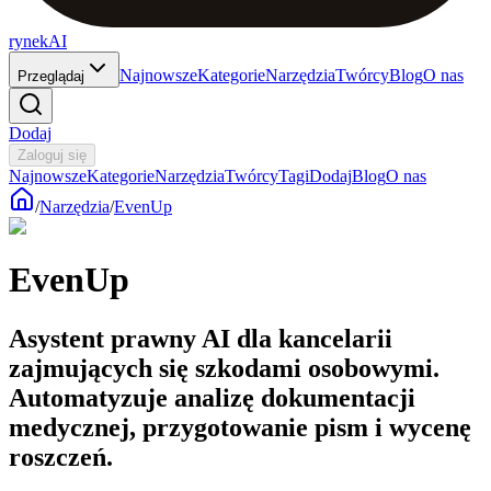
rynekAI
Najnowsze
Kategorie
Narzędzia
Twórcy
Blog
O nas
Przeglądaj
Dodaj
Zaloguj się
Najnowsze
Kategorie
Narzędzia
Twórcy
Tagi
Dodaj
Blog
O nas
/
Narzędzia
/
EvenUp
EvenUp
Asystent prawny AI dla kancelarii
zajmujących się szkodami osobowymi.
Automatyzuje analizę dokumentacji
medycznej, przygotowanie pism i wycenę
roszczeń.