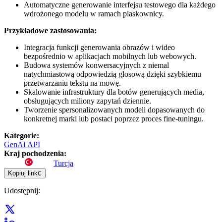
Automatyczne generowanie interfejsu testowego dla każdego
wdrożonego modelu w ramach piaskownicy.
Przykładowe zastosowania:
Integracja funkcji generowania obrazów i wideo
bezpośrednio w aplikacjach mobilnych lub webowych.
Budowa systemów konwersacyjnych z niemal
natychmiastową odpowiedzią głosową dzięki szybkiemu
przetwarzaniu tekstu na mowę.
Skalowanie infrastruktury dla botów generujących media,
obsługujących miliony zapytań dziennie.
Tworzenie spersonalizowanych modeli dopasowanych do
konkretnej marki lub postaci poprzez proces fine-tuningu.
Kategorie
:
GenAI API
Kraj pochodzenia
:
Turcja
Kopiuj link
C
Udostępnij
: