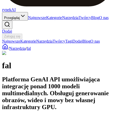
rynekAI
Najnowsze
Kategorie
Narzędzia
Twórcy
Blog
O nas
Przeglądaj
Dodaj
Zaloguj się
Najnowsze
Kategorie
Narzędzia
Twórcy
Tagi
Dodaj
Blog
O nas
/
Narzędzia
/
fal
fal
Platforma GenAI API umożliwiająca
integrację ponad 1000 modeli
multimedialnych. Obsługuj generowanie
obrazów, wideo i mowy bez własnej
infrastruktury GPU.