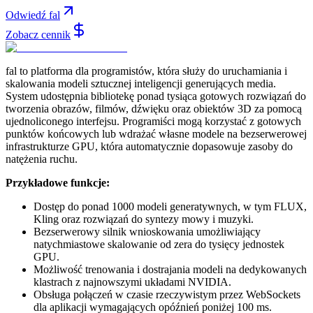
Odwiedź fal
Zobacz cennik
fal to platforma dla programistów, która służy do uruchamiania i
skalowania modeli sztucznej inteligencji generujących media.
System udostępnia bibliotekę ponad tysiąca gotowych rozwiązań do
tworzenia obrazów, filmów, dźwięku oraz obiektów 3D za pomocą
ujednoliconego interfejsu. Programiści mogą korzystać z gotowych
punktów końcowych lub wdrażać własne modele na bezserwerowej
infrastrukturze GPU, która automatycznie dopasowuje zasoby do
natężenia ruchu.
Przykładowe funkcje:
Dostęp do ponad 1000 modeli generatywnych, w tym FLUX,
Kling oraz rozwiązań do syntezy mowy i muzyki.
Bezserwerowy silnik wnioskowania umożliwiający
natychmiastowe skalowanie od zera do tysięcy jednostek
GPU.
Możliwość trenowania i dostrajania modeli na dedykowanych
klastrach z najnowszymi układami NVIDIA.
Obsługa połączeń w czasie rzeczywistym przez WebSockets
dla aplikacji wymagających opóźnień poniżej 100 ms.