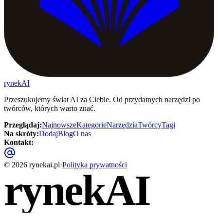
rynekAI
Przeszukujemy świat AI za Ciebie. Od przydatnych narzędzi po
twórców, których warto znać.
Przeglądaj
:
Najnowsze
Kategorie
Narzędzia
Twórcy
Tagi
Na skróty
:
Dodaj
Blog
O nas
Kontakt
:
©
2026
rynekai.pl
·
Polityka prywatności
rynekAI