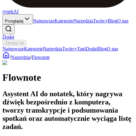
rynekAI
Najnowsze
Kategorie
Narzędzia
Twórcy
Blog
O nas
Przeglądaj
Dodaj
Zaloguj się
Najnowsze
Kategorie
Narzędzia
Twórcy
Tagi
Dodaj
Blog
O nas
/
Narzędzia
/
Flownote
Flownote
Asystent AI do notatek, który nagrywa
dźwięk bezpośrednio z komputera,
tworzy transkrypcje i podsumowania
spotkań oraz automatycznie wyciąga listę
zadań.