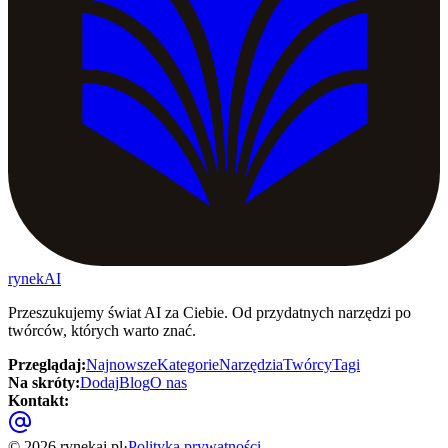
rynekAI
Przeszukujemy świat AI za Ciebie. Od przydatnych narzędzi po
twórców, których warto znać.
Przeglądaj
:
Najnowsze
Kategorie
Narzędzia
Twórcy
Tagi
Na skróty
:
Dodaj
Blog
O nas
Kontakt
:
©
2026
rynekai.pl
·
Polityka prywatności