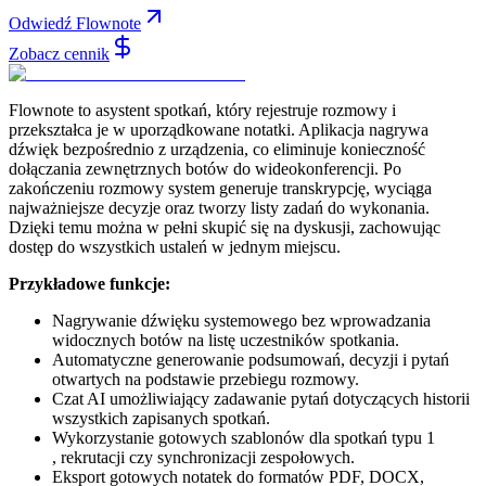
Odwiedź Flownote
Zobacz cennik
Flownote to asystent spotkań, który rejestruje rozmowy i
przekształca je w uporządkowane notatki. Aplikacja nagrywa
dźwięk bezpośrednio z urządzenia, co eliminuje konieczność
dołączania zewnętrznych botów do wideokonferencji. Po
zakończeniu rozmowy system generuje transkrypcję, wyciąga
najważniejsze decyzje oraz tworzy listy zadań do wykonania.
Dzięki temu można w pełni skupić się na dyskusji, zachowując
dostęp do wszystkich ustaleń w jednym miejscu.
Przykładowe funkcje:
Nagrywanie dźwięku systemowego bez wprowadzania
widocznych botów na listę uczestników spotkania.
Automatyczne generowanie podsumowań, decyzji i pytań
otwartych na podstawie przebiegu rozmowy.
Czat AI umożliwiający zadawanie pytań dotyczących historii
wszystkich zapisanych spotkań.
Wykorzystanie gotowych szablonów dla spotkań typu 1
, rekrutacji czy synchronizacji zespołowych.
Eksport gotowych notatek do formatów PDF, DOCX,