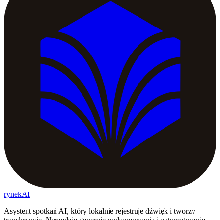
rynekAI
Asystent spotkań AI, który lokalnie rejestruje dźwięk i tworzy
transkrypcje. Narzędzie generuje podsumowania i automatycznie