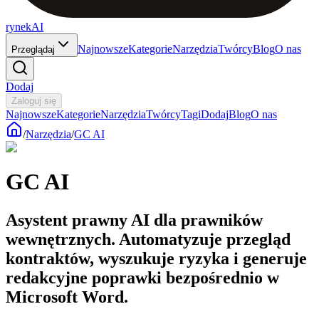
rynekAI
Najnowsze
Kategorie
Narzędzia
Twórcy
Blog
O nas
Przeglądaj
Dodaj
Zaloguj się
Najnowsze
Kategorie
Narzędzia
Twórcy
Tagi
Dodaj
Blog
O nas
/
Narzędzia
/
GC AI
GC AI
Asystent prawny AI dla prawników
wewnętrznych. Automatyzuje przegląd
kontraktów, wyszukuje ryzyka i generuje
redakcyjne poprawki bezpośrednio w
Microsoft Word.