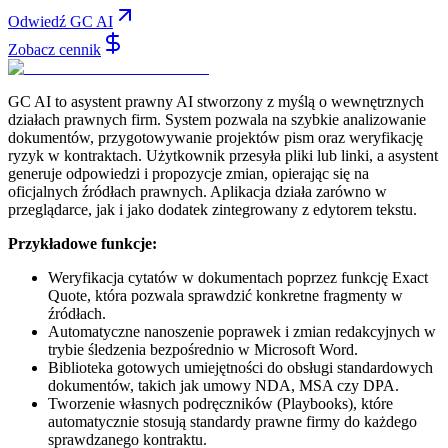
Odwiedź GC AI
Zobacz cennik
GC AI to asystent prawny AI stworzony z myślą o wewnętrznych
działach prawnych firm. System pozwala na szybkie analizowanie
dokumentów, przygotowywanie projektów pism oraz weryfikację
ryzyk w kontraktach. Użytkownik przesyła pliki lub linki, a asystent
generuje odpowiedzi i propozycje zmian, opierając się na
oficjalnych źródłach prawnych. Aplikacja działa zarówno w
przeglądarce, jak i jako dodatek zintegrowany z edytorem tekstu.
Przykładowe funkcje:
Weryfikacja cytatów w dokumentach poprzez funkcję Exact
Quote, która pozwala sprawdzić konkretne fragmenty w
źródłach.
Automatyczne nanoszenie poprawek i zmian redakcyjnych w
trybie śledzenia bezpośrednio w Microsoft Word.
Biblioteka gotowych umiejętności do obsługi standardowych
dokumentów, takich jak umowy NDA, MSA czy DPA.
Tworzenie własnych podręczników (Playbooks), które
automatycznie stosują standardy prawne firmy do każdego
sprawdzanego kontraktu.