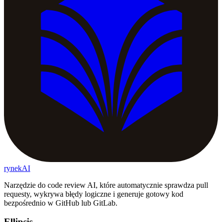
rynekAI
Narzędzie do code review AI, które automatycznie sprawdza pull
requesty, wykrywa błędy logiczne i generuje gotowy kod
bezpośrednio w GitHub lub GitLab.
Ellipsis