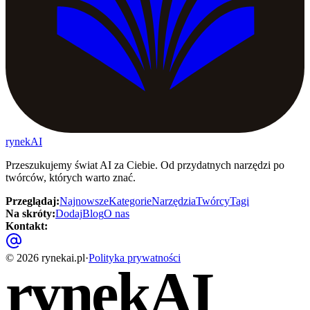
rynekAI
Przeszukujemy świat AI za Ciebie. Od przydatnych narzędzi po
twórców, których warto znać.
Przeglądaj
:
Najnowsze
Kategorie
Narzędzia
Twórcy
Tagi
Na skróty
:
Dodaj
Blog
O nas
Kontakt
:
©
2026
rynekai.pl
·
Polityka prywatności
rynekAI