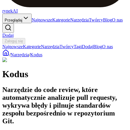
rynekAI
Najnowsze
Kategorie
Narzędzia
Twórcy
Blog
O nas
Przeglądaj
Dodaj
Zaloguj się
Najnowsze
Kategorie
Narzędzia
Twórcy
Tagi
Dodaj
Blog
O nas
/
Narzędzia
/
Kodus
Kodus
Narzędzie do code review, które
automatycznie analizuje pull requesty,
wykrywa błędy i pilnuje standardów
zespołu bezpośrednio w repozytorium
Git.