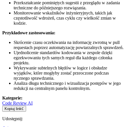
Przekształcanie pominiętych sugestii z przeglądu w zadania
techniczne do późniejszego rozwiązania.
Monitorowanie wskaźników inżynieryjnych, takich jak
częstotliwość wdrożeń, czas cyklu czy wielkość zmian w
kodzie.
Przykładowe zastosowania:
Skrócenie czasu oczekiwania na informację zwrotną w pull
requestach poprzez automatyzację powtarzalnych sprawdzeń.
Ujednolicenie standardów kodowania w zespole dzięki
egzekwowaniu tych samych reguł dla każdego członka
projektu.
Wykrywanie subtelnych błędów w logice i obsłudze
wyjątków, które mogłyby zostać przeoczone podczas
ręcznego sprawdzania.
Analiza długu technicznego i wizualizacja postępów w jego
redukcji na centralnym panelu kontrolnym.
Kategorie
:
Code Review AI
Kopiuj link
C
Udostępnij
: