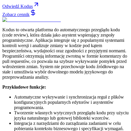
Odwiedź Kodus
Zobacz cennik
Kodus to otwarta platforma do automatycznego przeglądu kodu
(code review), która działa jako asystent wspierający zespoły
programistyczne. Aplikacja integruje się z popularnymi systemami
kontroli wersji i analizuje zmiany w kodzie pod kątem
bezpieczeństwa, wydajności oraz zgodności z przyjętymi normami.
Programiści otrzymują informację zwrotną w formie komentarzy do
pull requestów, co pozwala na szybsze wykrywanie pomyłek przed
wdrożeniem zmian. System nie przechowuje kodu źródłowego na
stałe i umożliwia wybór dowolnego modelu językowego do
przeprowadzania analizy.
Przykładowe funkcje:
Automatyczne wykrywanie i synchronizacja reguł z plików
konfiguracyjnych popularnych edytorów i asystentów
programowania.
Tworzenie własnych wytycznych przeglądu kodu przy użyciu
języka naturalnego lub gotowej biblioteki wzorców.
Integracja z narzędziami do zarządzania zadaniami w celu
pobierania kontekstu biznesowego i specyfikacji wymagań.