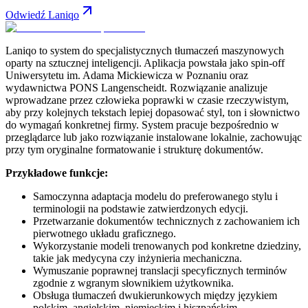
Odwiedź Laniqo
Laniqo to system do specjalistycznych tłumaczeń maszynowych
oparty na sztucznej inteligencji. Aplikacja powstała jako spin-off
Uniwersytetu im. Adama Mickiewicza w Poznaniu oraz
wydawnictwa PONS Langenscheidt. Rozwiązanie analizuje
wprowadzane przez człowieka poprawki w czasie rzeczywistym,
aby przy kolejnych tekstach lepiej dopasować styl, ton i słownictwo
do wymagań konkretnej firmy. System pracuje bezpośrednio w
przeglądarce lub jako rozwiązanie instalowane lokalnie, zachowując
przy tym oryginalne formatowanie i strukturę dokumentów.
Przykładowe funkcje:
Samoczynna adaptacja modelu do preferowanego stylu i
terminologii na podstawie zatwierdzonych edycji.
Przetwarzanie dokumentów technicznych z zachowaniem ich
pierwotnego układu graficznego.
Wykorzystanie modeli trenowanych pod konkretne dziedziny,
takie jak medycyna czy inżynieria mechaniczna.
Wymuszanie poprawnej translacji specyficznych terminów
zgodnie z wgranym słownikiem użytkownika.
Obsługa tłumaczeń dwukierunkowych między językiem
polskim, angielskim, niemieckim i hiszpańskim.