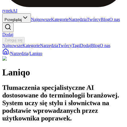
rynekAI
Najnowsze
Kategorie
Narzędzia
Twórcy
Blog
O nas
Przeglądaj
Dodaj
Zaloguj się
Najnowsze
Kategorie
Narzędzia
Twórcy
Tagi
Dodaj
Blog
O nas
/
Narzędzia
/
Laniqo
Laniqo
Tłumaczenia specjalistyczne AI
dostosowane do terminologii branżowej.
System uczy się stylu i słownictwa na
podstawie wprowadzanych przez
użytkownika poprawek.