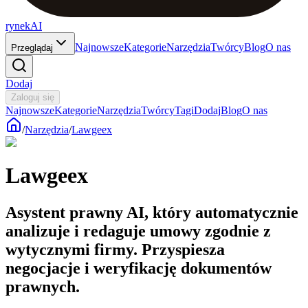
rynekAI
Najnowsze
Kategorie
Narzędzia
Twórcy
Blog
O nas
Przeglądaj
Dodaj
Zaloguj się
Najnowsze
Kategorie
Narzędzia
Twórcy
Tagi
Dodaj
Blog
O nas
/
Narzędzia
/
Lawgeex
Lawgeex
Asystent prawny AI, który automatycznie
analizuje i redaguje umowy zgodnie z
wytycznymi firmy. Przyspiesza
negocjacje i weryfikację dokumentów
prawnych.