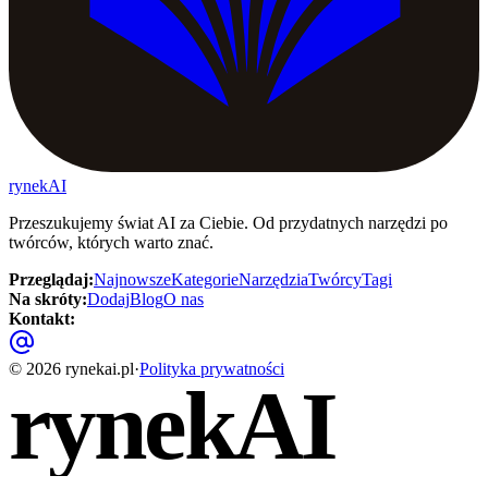
rynekAI
Przeszukujemy świat AI za Ciebie. Od przydatnych narzędzi po
twórców, których warto znać.
Przeglądaj
:
Najnowsze
Kategorie
Narzędzia
Twórcy
Tagi
Na skróty
:
Dodaj
Blog
O nas
Kontakt
:
©
2026
rynekai.pl
·
Polityka prywatności
rynekAI