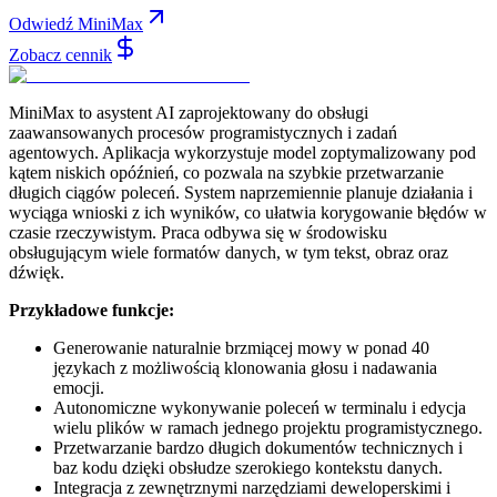
Odwiedź MiniMax
Zobacz cennik
MiniMax to asystent AI zaprojektowany do obsługi
zaawansowanych procesów programistycznych i zadań
agentowych. Aplikacja wykorzystuje model zoptymalizowany pod
kątem niskich opóźnień, co pozwala na szybkie przetwarzanie
długich ciągów poleceń. System naprzemiennie planuje działania i
wyciąga wnioski z ich wyników, co ułatwia korygowanie błędów w
czasie rzeczywistym. Praca odbywa się w środowisku
obsługującym wiele formatów danych, w tym tekst, obraz oraz
dźwięk.
Przykładowe funkcje:
Generowanie naturalnie brzmiącej mowy w ponad 40
językach z możliwością klonowania głosu i nadawania
emocji.
Autonomiczne wykonywanie poleceń w terminalu i edycja
wielu plików w ramach jednego projektu programistycznego.
Przetwarzanie bardzo długich dokumentów technicznych i
baz kodu dzięki obsłudze szerokiego kontekstu danych.
Integracja z zewnętrznymi narzędziami deweloperskimi i