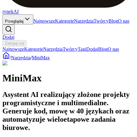
rynekAI
Najnowsze
Kategorie
Narzędzia
Twórcy
Blog
O nas
Przeglądaj
Dodaj
Zaloguj się
Najnowsze
Kategorie
Narzędzia
Twórcy
Tagi
Dodaj
Blog
O nas
/
Narzędzia
/
MiniMax
MiniMax
Asystent AI realizujący złożone projekty
programistyczne i multimedialne.
Generuje kod, mowę w 40 językach oraz
automatyzuje wieloetapowe zadania
biurowe.