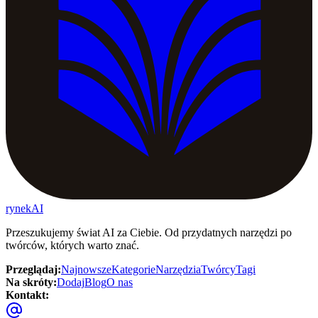
rynekAI
Przeszukujemy świat AI za Ciebie. Od przydatnych narzędzi po
twórców, których warto znać.
Przeglądaj
:
Najnowsze
Kategorie
Narzędzia
Twórcy
Tagi
Na skróty
:
Dodaj
Blog
O nas
Kontakt
: