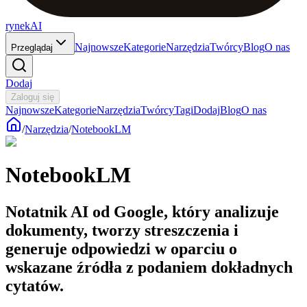
rynekAI
Najnowsze
Kategorie
Narzędzia
Twórcy
Blog
O nas
Przeglądaj
Dodaj
Zaloguj się
Najnowsze
Kategorie
Narzędzia
Twórcy
Tagi
Dodaj
Blog
O nas
/
Narzędzia
/
NotebookLM
NotebookLM
Notatnik AI od Google, który analizuje
dokumenty, tworzy streszczenia i
generuje odpowiedzi w oparciu o
wskazane źródła z podaniem dokładnych
cytatów.