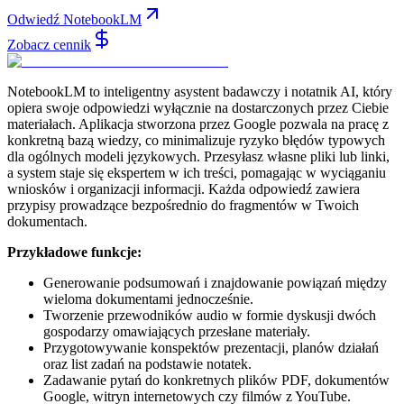
Odwiedź NotebookLM
Zobacz cennik
NotebookLM to inteligentny asystent badawczy i notatnik AI, który
opiera swoje odpowiedzi wyłącznie na dostarczonych przez Ciebie
materiałach. Aplikacja stworzona przez Google pozwala na pracę z
konkretną bazą wiedzy, co minimalizuje ryzyko błędów typowych
dla ogólnych modeli językowych. Przesyłasz własne pliki lub linki,
a system staje się ekspertem w ich treści, pomagając w wyciąganiu
wniosków i organizacji informacji. Każda odpowiedź zawiera
przypisy prowadzące bezpośrednio do fragmentów w Twoich
dokumentach.
Przykładowe funkcje:
Generowanie podsumowań i znajdowanie powiązań między
wieloma dokumentami jednocześnie.
Tworzenie przewodników audio w formie dyskusji dwóch
gospodarzy omawiających przesłane materiały.
Przygotowywanie konspektów prezentacji, planów działań
oraz list zadań na podstawie notatek.
Zadawanie pytań do konkretnych plików PDF, dokumentów
Google, witryn internetowych czy filmów z YouTube.