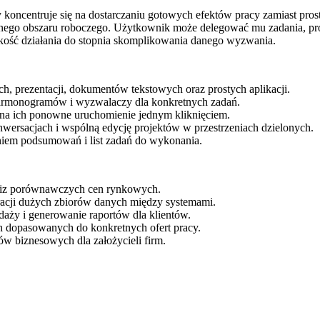
 koncentruje się na dostarczaniu gotowych efektów pracy zamiast pro
ednego obszaru roboczego. Użytkownik może delegować mu zadania, pr
bkość działania do stopnia skomplikowania danego wyzwania.
, prezentacji, dokumentów tekstowych oraz prostych aplikacji.
armonogramów i wyzwalaczy dla konkretnych zadań.
na ich ponowne uruchomienie jednym kliknięciem.
ersacjach i wspólną edycję projektów w przestrzeniach dzielonych.
niem podsumowań i list zadań do wykonania.
aliz porównawczych cen rynkowych.
acji dużych zbiorów danych między systemami.
ży i generowanie raportów dla klientów.
h dopasowanych do konkretnych ofert pracy.
ów biznesowych dla założycieli firm.