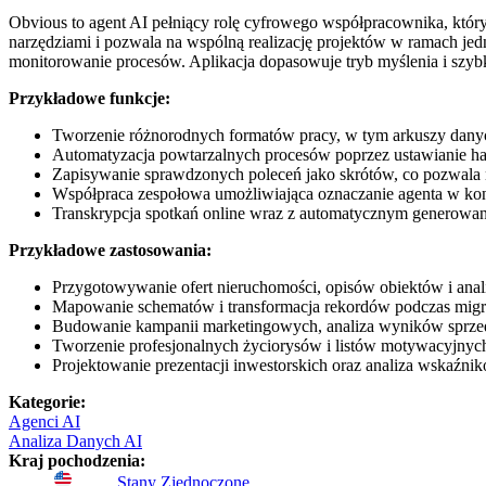
Obvious to agent AI pełniący rolę cyfrowego współpracownika, który
narzędziami i pozwala na wspólną realizację projektów w ramach j
monitorowanie procesów. Aplikacja dopasowuje tryb myślenia i szy
Przykładowe funkcje:
Tworzenie różnorodnych formatów pracy, w tym arkuszy danych
Automatyzacja powtarzalnych procesów poprzez ustawianie h
Zapisywanie sprawdzonych poleceń jako skrótów, co pozwala 
Współpraca zespołowa umożliwiająca oznaczanie agenta w konw
Transkrypcja spotkań online wraz z automatycznym generowa
Przykładowe zastosowania:
Przygotowywanie ofert nieruchomości, opisów obiektów i an
Mapowanie schematów i transformacja rekordów podczas migr
Budowanie kampanii marketingowych, analiza wyników sprzeda
Tworzenie profesjonalnych życiorysów i listów motywacyjnyc
Projektowanie prezentacji inwestorskich oraz analiza wskaźnik
Kategorie
:
Agenci AI
Analiza Danych AI
Kraj pochodzenia
:
Stany Zjednoczone