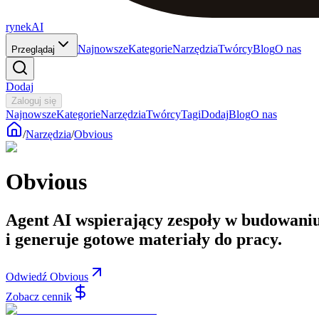
rynekAI
Najnowsze
Kategorie
Narzędzia
Twórcy
Blog
O nas
Przeglądaj
Dodaj
Zaloguj się
Najnowsze
Kategorie
Narzędzia
Twórcy
Tagi
Dodaj
Blog
O nas
/
Narzędzia
/
Obvious
Obvious
Agent AI wspierający zespoły w budowaniu
i generuje gotowe materiały do pracy.
Odwiedź Obvious
Zobacz cennik