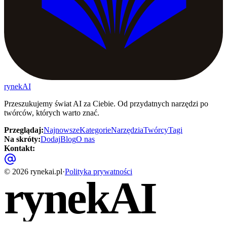
rynekAI
Przeszukujemy świat AI za Ciebie. Od przydatnych narzędzi po
twórców, których warto znać.
Przeglądaj
:
Najnowsze
Kategorie
Narzędzia
Twórcy
Tagi
Na skróty
:
Dodaj
Blog
O nas
Kontakt
:
©
2026
rynekai.pl
·
Polityka prywatności
rynekAI