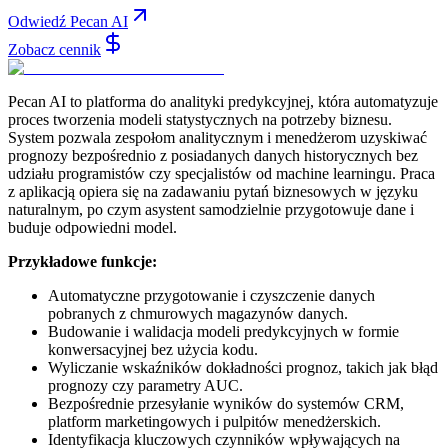
Odwiedź Pecan AI
Zobacz cennik
Pecan AI to platforma do analityki predykcyjnej, która automatyzuje
proces tworzenia modeli statystycznych na potrzeby biznesu.
System pozwala zespołom analitycznym i menedżerom uzyskiwać
prognozy bezpośrednio z posiadanych danych historycznych bez
udziału programistów czy specjalistów od machine learningu. Praca
z aplikacją opiera się na zadawaniu pytań biznesowych w języku
naturalnym, po czym asystent samodzielnie przygotowuje dane i
buduje odpowiedni model.
Przykładowe funkcje:
Automatyczne przygotowanie i czyszczenie danych
pobranych z chmurowych magazynów danych.
Budowanie i walidacja modeli predykcyjnych w formie
konwersacyjnej bez użycia kodu.
Wyliczanie wskaźników dokładności prognoz, takich jak błąd
prognozy czy parametry AUC.
Bezpośrednie przesyłanie wyników do systemów CRM,
platform marketingowych i pulpitów menedżerskich.
Identyfikacja kluczowych czynników wpływających na