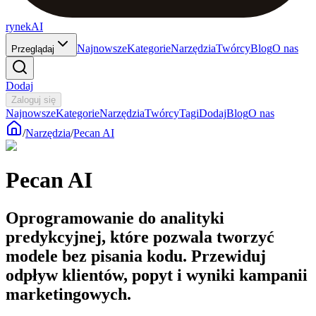
rynekAI
Najnowsze
Kategorie
Narzędzia
Twórcy
Blog
O nas
Przeglądaj
Dodaj
Zaloguj się
Najnowsze
Kategorie
Narzędzia
Twórcy
Tagi
Dodaj
Blog
O nas
/
Narzędzia
/
Pecan AI
Pecan AI
Oprogramowanie do analityki
predykcyjnej, które pozwala tworzyć
modele bez pisania kodu. Przewiduj
odpływ klientów, popyt i wyniki kampanii
marketingowych.