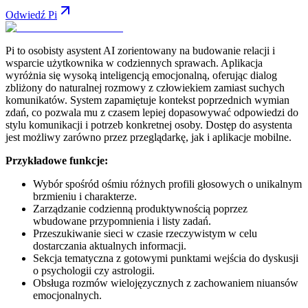
Odwiedź Pi
Pi to osobisty asystent AI zorientowany na budowanie relacji i
wsparcie użytkownika w codziennych sprawach. Aplikacja
wyróżnia się wysoką inteligencją emocjonalną, oferując dialog
zbliżony do naturalnej rozmowy z człowiekiem zamiast suchych
komunikatów. System zapamiętuje kontekst poprzednich wymian
zdań, co pozwala mu z czasem lepiej dopasowywać odpowiedzi do
stylu komunikacji i potrzeb konkretnej osoby. Dostęp do asystenta
jest możliwy zarówno przez przeglądarkę, jak i aplikacje mobilne.
Przykładowe funkcje:
Wybór spośród ośmiu różnych profili głosowych o unikalnym
brzmieniu i charakterze.
Zarządzanie codzienną produktywnością poprzez
wbudowane przypomnienia i listy zadań.
Przeszukiwanie sieci w czasie rzeczywistym w celu
dostarczania aktualnych informacji.
Sekcja tematyczna z gotowymi punktami wejścia do dyskusji
o psychologii czy astrologii.
Obsługa rozmów wielojęzycznych z zachowaniem niuansów
emocjonalnych.