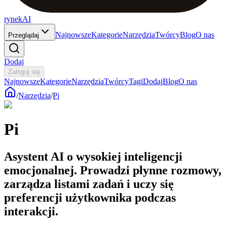
rynekAI
Najnowsze
Kategorie
Narzędzia
Twórcy
Blog
O nas
Przeglądaj
Dodaj
Zaloguj się
Najnowsze
Kategorie
Narzędzia
Twórcy
Tagi
Dodaj
Blog
O nas
/
Narzędzia
/
Pi
Pi
Asystent AI o wysokiej inteligencji
emocjonalnej. Prowadzi płynne rozmowy,
zarządza listami zadań i uczy się
preferencji użytkownika podczas
interakcji.