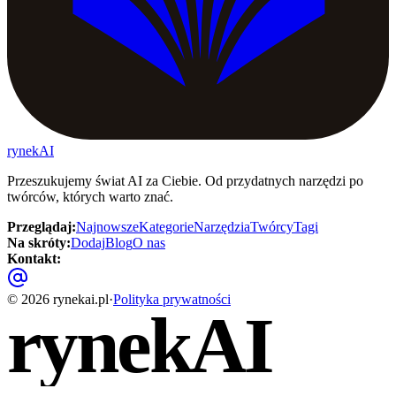
rynekAI
Przeszukujemy świat AI za Ciebie. Od przydatnych narzędzi po
twórców, których warto znać.
Przeglądaj
:
Najnowsze
Kategorie
Narzędzia
Twórcy
Tagi
Na skróty
:
Dodaj
Blog
O nas
Kontakt
:
©
2026
rynekai.pl
·
Polityka prywatności
rynekAI