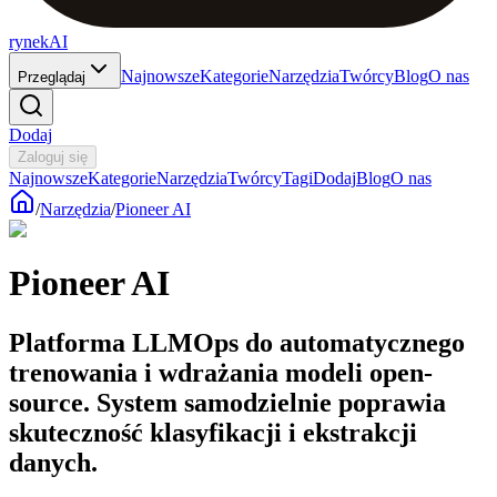
rynekAI
Najnowsze
Kategorie
Narzędzia
Twórcy
Blog
O nas
Przeglądaj
Dodaj
Zaloguj się
Najnowsze
Kategorie
Narzędzia
Twórcy
Tagi
Dodaj
Blog
O nas
/
Narzędzia
/
Pioneer AI
Pioneer AI
Platforma LLMOps do automatycznego
trenowania i wdrażania modeli open-
source. System samodzielnie poprawia
skuteczność klasyfikacji i ekstrakcji
danych.