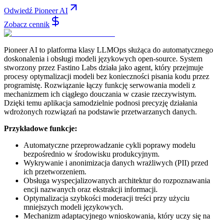
Odwiedź Pioneer AI
Zobacz cennik
Pioneer AI to platforma klasy LLMOps służąca do automatycznego
doskonalenia i obsługi modeli językowych open-source. System
stworzony przez Fastino Labs działa jako agent, który przejmuje
procesy optymalizacji modeli bez konieczności pisania kodu przez
programistę. Rozwiązanie łączy funkcję serwowania modeli z
mechanizmem ich ciągłego douczania w czasie rzeczywistym.
Dzięki temu aplikacja samodzielnie podnosi precyzję działania
wdrożonych rozwiązań na podstawie przetwarzanych danych.
Przykładowe funkcje:
Automatyczne przeprowadzanie cykli poprawy modelu
bezpośrednio w środowisku produkcyjnym.
Wykrywanie i anonimizacja danych wrażliwych (PII) przed
ich przetworzeniem.
Obsługa wyspecjalizowanych architektur do rozpoznawania
encji nazwanych oraz ekstrakcji informacji.
Optymalizacja szybkości moderacji treści przy użyciu
mniejszych modeli językowych.
Mechanizm adaptacyjnego wnioskowania, który uczy się na