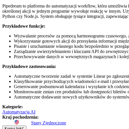
Pipedream to platforma do automatyzacji workflow, która umożliwia ł
określonej akcji w jednym programie wywołuje reakcję w innym. Uż
Python czy Node.js. System obsługuje tysiące integracji, zapewnia
Przykładowe funkcje:
Wyzwalanie procesów za pomocą harmonogramu czasowego, z
Wykorzystanie gotowych akcji do przesyłania informacji międz
Pisanie i uruchamianie własnego kodu bezpośrednio w przeglą
Zarządzanie uwierzytelnianiem i kluczami API do zewnętrznyc
Przechowywanie danych w wewnętrznych magazynach i kolej
Przykładowe zastosowania:
Automatyczne tworzenie zadań w systemie Linear po zgłoszeni
Klasyfikowanie przychodzących wiadomości e-mail i przesyła
Generowanie podsumowań kalendarza i wysyłanie ich codzienn
Monitorowanie zmian cen produktów lub dostępności biletów 
Automatyczne dodawanie nowych użytkowników do systemów
Kategorie
:
Automatyzacja AI
Kraj pochodzenia
:
Stany Zjednoczone
Kopiuj link
C