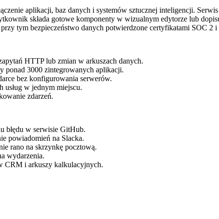
ączenie aplikacji, baz danych i systemów sztucznej inteligencji. Ser
ytkownik składa gotowe komponenty w wizualnym edytorze lub dopisu
jąc przy tym bezpieczeństwo danych potwierdzone certyfikatami SOC 2
apytań HTTP lub zmian w arkuszach danych.
y ponad 3000 zintegrowanych aplikacji.
darce bez konfigurowania serwerów.
h usług w jednym miejscu.
kowanie zdarzeń.
u błędu w serwisie GitHub.
nie powiadomień na Slacka.
ie rano na skrzynkę pocztową.
na wydarzenia.
 CRM i arkuszy kalkulacyjnych.