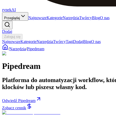
rynekAI
Najnowsze
Kategorie
Narzędzia
Twórcy
Blog
O nas
Przeglądaj
Dodaj
Zaloguj się
Najnowsze
Kategorie
Narzędzia
Twórcy
Tagi
Dodaj
Blog
O nas
/
Narzędzia
/
Pipedream
Pipedream
Platforma do automatyzacji workflow, któr
klocków lub piszesz własny kod.
Odwiedź Pipedream
Zobacz cennik