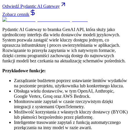
Odwiedź Pydantic AI Gateway
Zobacz cennik
Pydantic AI Gateway to bramka GenAI API, która służy jako
ujednolicony interfejs dla wielu dostawców modeli językowych.
System pozwala zastąpić wiele kluczy dostępu jednym, co
upraszcza infrastrukturę i proces uwierzytelniania w aplikacjach.
Rozwiązanie to przesyła zapytania w ich natywnym formacie,
dzięki czemu programiści zachowują dostęp do najnowszych
funkcji modeli bez czekania na aktualizację schematów pośrednich.
Przykładowe funkcje:
Zarządzanie budżetem poprzez ustawianie limitów wydatków
na poziomie projektu, użytkownika lub konkretnego klucza.
Obsługa wielu dostawców, w tym OpenAI, Anthropic,
Google Vertex, Groq oraz AWS Bedrock.
Monitorowanie zapytań w czasie rzeczywistym dzięki
integracji z systemami OpenTelemetry.
Możliwość korzystania z własnych kluczy dostawcy (BYOK)
lub płatności bezpośrednio przez platformę.
Inteligentne trasowanie zapytań z funkcją automatycznego
przełączania na inny model w razie awarii.