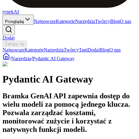
rynekAI
Najnowsze
Kategorie
Narzędzia
Twórcy
Blog
O nas
Przeglądaj
Dodaj
Zaloguj się
Najnowsze
Kategorie
Narzędzia
Twórcy
Tagi
Dodaj
Blog
O nas
/
Narzędzia
/
Pydantic AI Gateway
Pydantic AI Gateway
Bramka GenAI API zapewnia dostęp do
wielu modeli za pomocą jednego klucza.
Pozwala zarządzać kosztami,
monitorować zużycie i korzystać z
natywnych funkcji modeli.