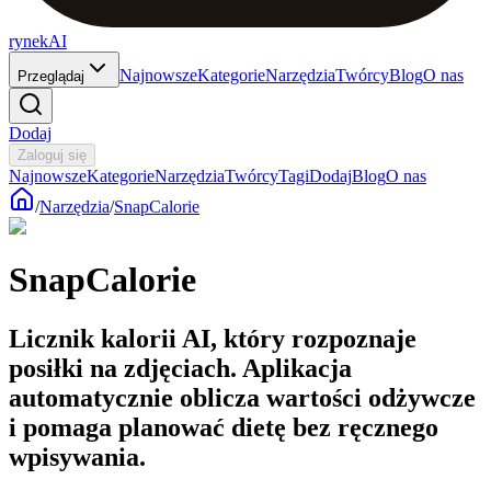
rynekAI
Najnowsze
Kategorie
Narzędzia
Twórcy
Blog
O nas
Przeglądaj
Dodaj
Zaloguj się
Najnowsze
Kategorie
Narzędzia
Twórcy
Tagi
Dodaj
Blog
O nas
/
Narzędzia
/
SnapCalorie
SnapCalorie
Licznik kalorii AI, który rozpoznaje
posiłki na zdjęciach. Aplikacja
automatycznie oblicza wartości odżywcze
i pomaga planować dietę bez ręcznego
wpisywania.