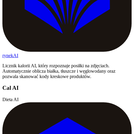
rynekAI
Licznik kalorii AI, który rozpoznaje posiłki na zdjęciach.
Automatycznie oblicza białka, tłuszcze i węglowodany oraz
pozwala skanować kody kreskowe produktów.
Cal AI
Dieta AI