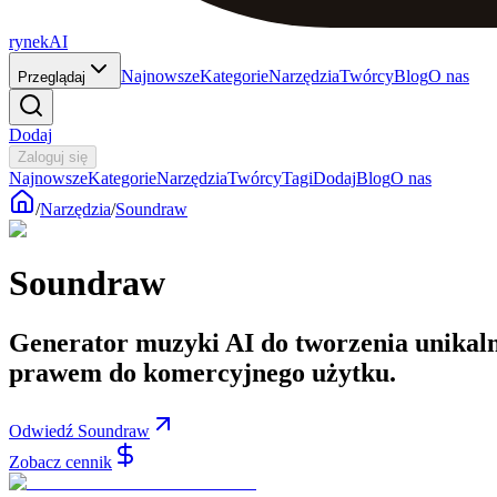
rynekAI
Najnowsze
Kategorie
Narzędzia
Twórcy
Blog
O nas
Przeglądaj
Dodaj
Zaloguj się
Najnowsze
Kategorie
Narzędzia
Twórcy
Tagi
Dodaj
Blog
O nas
/
Narzędzia
/
Soundraw
Soundraw
Generator muzyki AI do tworzenia unikalny
prawem do komercyjnego użytku.
Odwiedź Soundraw
Zobacz cennik