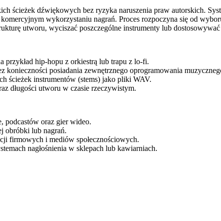
kich ścieżek dźwiękowych bez ryzyka naruszenia praw autorskich. Sy
komercyjnym wykorzystaniu nagrań. Proces rozpoczyna się od wyboru 
strukturę utworu, wyciszać poszczególne instrumenty lub dostosowywa
zykład hip-hopu z orkiestrą lub trapu z lo-fi.
 bez konieczności posiadania zewnętrznego oprogramowania muzyczneg
 ścieżek instrumentów (stems) jako pliki WAV.
raz długości utworu w czasie rzeczywistym.
 podcastów oraz gier wideo.
j obróbki lub nagrań.
cji firmowych i mediów społecznościowych.
ystemach nagłośnienia w sklepach lub kawiarniach.