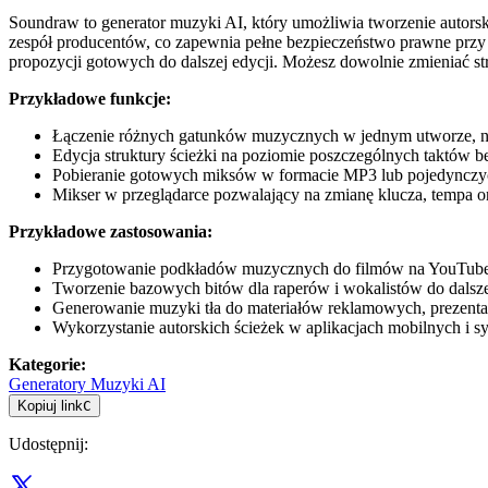
Soundraw to generator muzyki AI, który umożliwia tworzenie autors
zespół producentów, co zapewnia pełne bezpieczeństwo prawne przy 
propozycji gotowych do dalszej edycji. Możesz dowolnie zmieniać 
Przykładowe funkcje:
Łączenie różnych gatunków muzycznych w jednym utworze, na pr
Edycja struktury ścieżki na poziomie poszczególnych taktów
Pobieranie gotowych miksów w formacie MP3 lub pojedynczych
Mikser w przeglądarce pozwalający na zmianę klucza, tempa o
Przykładowe zastosowania:
Przygotowanie podkładów muzycznych do filmów na YouTube,
Tworzenie bazowych bitów dla raperów i wokalistów do dalsze
Generowanie muzyki tła do materiałów reklamowych, prezenta
Wykorzystanie autorskich ścieżek w aplikacjach mobilnych i s
Kategorie
:
Generatory Muzyki AI
Kopiuj link
C
Udostępnij
: