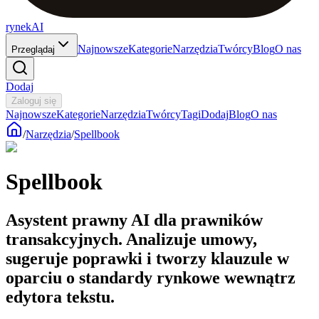
rynekAI
Najnowsze
Kategorie
Narzędzia
Twórcy
Blog
O nas
Przeglądaj
Dodaj
Zaloguj się
Najnowsze
Kategorie
Narzędzia
Twórcy
Tagi
Dodaj
Blog
O nas
/
Narzędzia
/
Spellbook
Spellbook
Asystent prawny AI dla prawników
transakcyjnych. Analizuje umowy,
sugeruje poprawki i tworzy klauzule w
oparciu o standardy rynkowe wewnątrz
edytora tekstu.