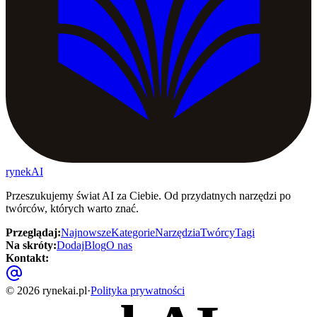
rynekAI
Przeszukujemy świat AI za Ciebie. Od przydatnych narzędzi po
twórców, których warto znać.
Przeglądaj
:
Najnowsze
Kategorie
Narzędzia
Twórcy
Tagi
Na skróty
:
Dodaj
Blog
O nas
Kontakt
:
©
2026
rynekai.pl
·
Polityka prywatności