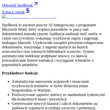
Odwiedź Spellbook
Zobacz cennik
Spellbook to asystent prawny AI zintegrowany z programem
Microsoft Word, który wspiera prawników w pracy nad
dokumentami transakcyjnymi. Aplikacja analizuje treść umów w
czasie rzeczywistym, wskazując ryzykowne zapisy i sugerując
brakujące klauzule. Użytkownik zarządza procesem redagowania
dokumentów, korzystając z sugestii opartych na bazach
orzecznictwa oraz własnych bibliotekach wzorców. System
automatycznie indeksuje podpisane umowy, co ułatwia
przeszukiwanie historii transakcji i wyciąganie wniosków z
poprzednich projektów.
Przykładowe funkcje:
Automatyczne nanoszenie poprawek i oznaczanie
ryzykownych terminów w trybie śledzenia zmian
bezpośrednio w Wordzie.
Porównywanie zapisów umowy ze standardami rynkowymi
dla konkretnych branż i jurysdykcji.
Generowanie nowych klauzul i całych dokumentów na
podstawie wgranych wcześniej wzorców i preferencji.