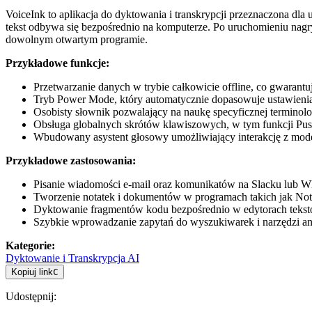
VoiceInk to aplikacja do dyktowania i transkrypcji przeznaczona d
tekst odbywa się bezpośrednio na komputerze. Po uruchomieniu nag
dowolnym otwartym programie.
Przykładowe funkcje:
Przetwarzanie danych w trybie całkowicie offline, co gwarant
Tryb Power Mode, który automatycznie dopasowuje ustawienia tr
Osobisty słownik pozwalający na naukę specyficznej terminolo
Obsługa globalnych skrótów klawiszowych, w tym funkcji Pus
Wbudowany asystent głosowy umożliwiający interakcję z mo
Przykładowe zastosowania:
Pisanie wiadomości e-mail oraz komunikatów na Slacku lub Wh
Tworzenie notatek i dokumentów w programach takich jak Not
Dyktowanie fragmentów kodu bezpośrednio w edytorach tekst
Szybkie wprowadzanie zapytań do wyszukiwarek i narzędzi ana
Kategorie
:
Dyktowanie i Transkrypcja AI
Kopiuj link
C
Udostępnij
: