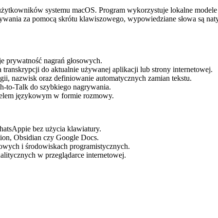
la użytkowników systemu macOS. Program wykorzystuje lokalne modele s
rywania za pomocą skrótu klawiszowego, wypowiedziane słowa są nat
uje prywatność nagrań głosowych.
anskrypcji do aktualnie używanej aplikacji lub strony internetowej.
gii, nazwisk oraz definiowanie automatycznych zamian tekstu.
h-to-Talk do szybkiego nagrywania.
delem językowym w formie rozmowy.
atsAppie bez użycia klawiatury.
ion, Obsidian czy Google Docs.
owych i środowiskach programistycznych.
litycznych w przeglądarce internetowej.