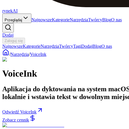
rynekAI
Najnowsze
Kategorie
Narzędzia
Twórcy
Blog
O nas
Przeglądaj
Dodaj
Zaloguj się
Najnowsze
Kategorie
Narzędzia
Twórcy
Tagi
Dodaj
Blog
O nas
/
Narzędzia
/
VoiceInk
VoiceInk
Aplikacja do dyktowania na system macOS,
lokalnie i wstawia tekst w dowolnym miejs
Odwiedź VoiceInk
Zobacz cennik