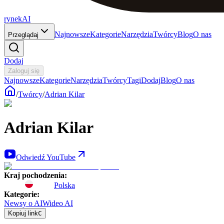
rynekAI
Najnowsze
Kategorie
Narzędzia
Twórcy
Blog
O nas
Przeglądaj
Dodaj
Zaloguj się
Najnowsze
Kategorie
Narzędzia
Twórcy
Tagi
Dodaj
Blog
O nas
/
Twórcy
/
Adrian Kilar
Adrian Kilar
Odwiedź YouTube
Kraj pochodzenia
:
Polska
Kategorie
:
Newsy o AI
Wideo AI
Kopiuj link
C