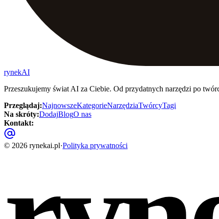
rynekAI
Przeszukujemy świat AI za Ciebie. Od przydatnych narzędzi po twór
Przeglądaj
:
Najnowsze
Kategorie
Narzędzia
Twórcy
Tagi
Na skróty
:
Dodaj
Blog
O nas
Kontakt
:
ryn
©
2026
rynekai.pl
·
Polityka prywatności