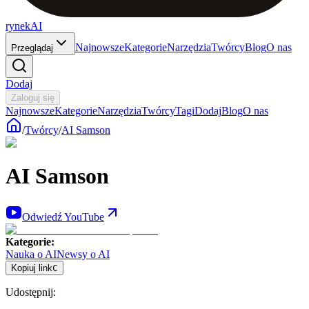
rynekAI
Najnowsze
Kategorie
Narzędzia
Twórcy
Blog
O nas
Przeglądaj
Dodaj
Zaloguj się
Najnowsze
Kategorie
Narzędzia
Twórcy
Tagi
Dodaj
Blog
O nas
/
Twórcy
/
AI Samson
AI Samson
Odwiedź YouTube
Kategorie
:
Nauka o AI
Newsy o AI
Kopiuj link
C
Udostępnij
: