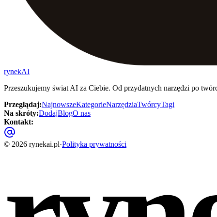
rynekAI
Przeszukujemy świat AI za Ciebie. Od przydatnych narzędzi po twór
Przeglądaj
:
Najnowsze
Kategorie
Narzędzia
Twórcy
Tagi
Na skróty
:
Dodaj
Blog
O nas
Kontakt
:
ryn
©
2026
rynekai.pl
·
Polityka prywatności