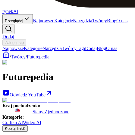
rynekAI
Najnowsze
Kategorie
Narzędzia
Twórcy
Blog
O nas
Przeglądaj
Dodaj
Zaloguj się
Najnowsze
Kategorie
Narzędzia
Twórcy
Tagi
Dodaj
Blog
O nas
/
Twórcy
/
Futurepedia
Futurepedia
Odwiedź YouTube
Kraj pochodzenia
:
Stany Zjednoczone
Kategorie
:
Grafika AI
Wideo AI
Kopiuj link
C