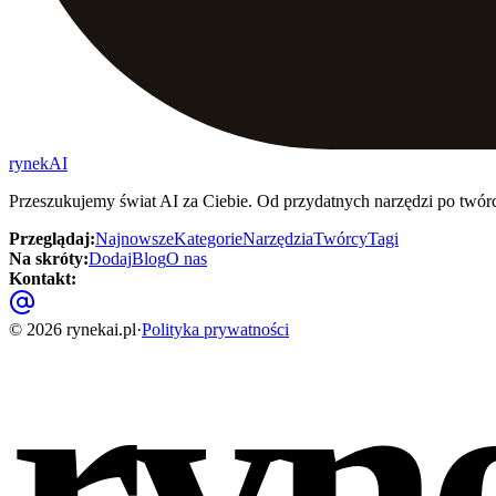
rynekAI
Przeszukujemy świat AI za Ciebie. Od przydatnych narzędzi po twór
Przeglądaj
:
Najnowsze
Kategorie
Narzędzia
Twórcy
Tagi
Na skróty
:
Dodaj
Blog
O nas
Kontakt
:
ryn
©
2026
rynekai.pl
·
Polityka prywatności