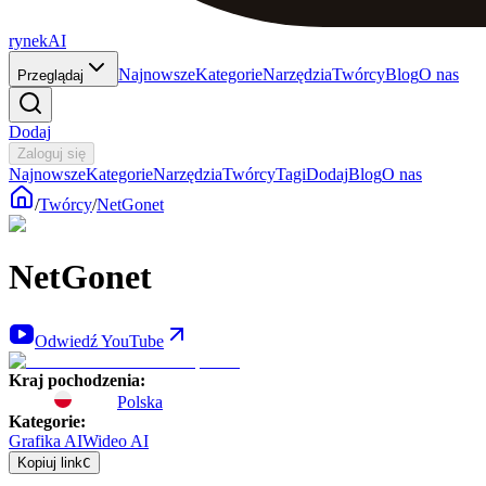
rynekAI
Najnowsze
Kategorie
Narzędzia
Twórcy
Blog
O nas
Przeglądaj
Dodaj
Zaloguj się
Najnowsze
Kategorie
Narzędzia
Twórcy
Tagi
Dodaj
Blog
O nas
/
Twórcy
/
NetGonet
NetGonet
Odwiedź YouTube
Kraj pochodzenia
:
Polska
Kategorie
:
Grafika AI
Wideo AI
Kopiuj link
C