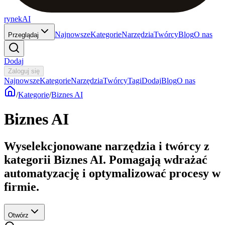
rynekAI
Najnowsze
Kategorie
Narzędzia
Twórcy
Blog
O nas
Przeglądaj
Dodaj
Zaloguj się
Najnowsze
Kategorie
Narzędzia
Twórcy
Tagi
Dodaj
Blog
O nas
/
Kategorie
/
Biznes AI
Biznes AI
Wyselekcjonowane narzędzia i twórcy z
kategorii Biznes AI. Pomagają wdrażać
automatyzację i optymalizować procesy w
firmie.
Otwórz