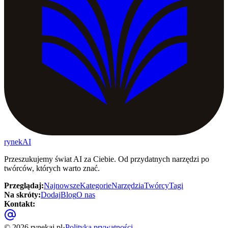
rynekAI
Przeszukujemy świat AI za Ciebie. Od przydatnych narzędzi po
twórców, których warto znać.
Przeglądaj
:
Najnowsze
Kategorie
Narzędzia
Twórcy
Tagi
Na skróty
:
Dodaj
Blog
O nas
Kontakt
:
©
2026
rynekai.pl
·
Polityka prywatności