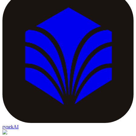
rynekAI