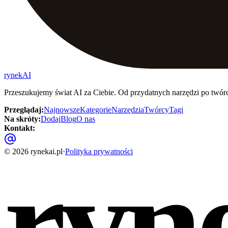
rynekAI
Przeszukujemy świat AI za Ciebie. Od przydatnych narzędzi po twór
Przeglądaj
:
Najnowsze
Kategorie
Narzędzia
Twórcy
Tagi
Na skróty
:
Dodaj
Blog
O nas
Kontakt
:
ryn
©
2026
rynekai.pl
·
Polityka prywatności