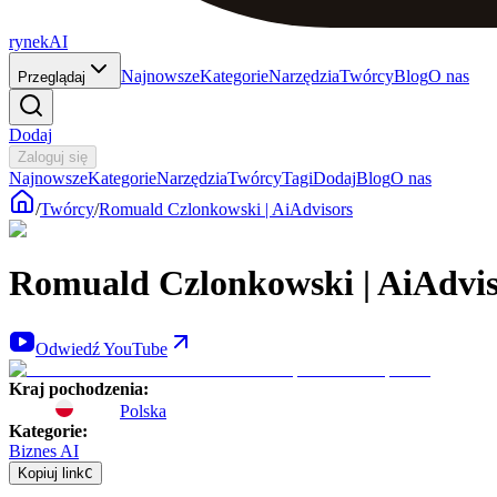
rynekAI
Najnowsze
Kategorie
Narzędzia
Twórcy
Blog
O nas
Przeglądaj
Dodaj
Zaloguj się
Najnowsze
Kategorie
Narzędzia
Twórcy
Tagi
Dodaj
Blog
O nas
/
Twórcy
/
Romuald Czlonkowski | AiAdvisors
Romuald Czlonkowski | AiAdvis
Odwiedź YouTube
Kraj pochodzenia
:
Polska
Kategorie
:
Biznes AI
Kopiuj link
C