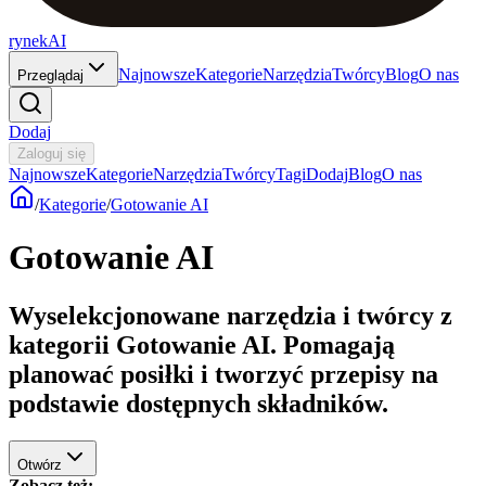
rynekAI
Najnowsze
Kategorie
Narzędzia
Twórcy
Blog
O nas
Przeglądaj
Dodaj
Zaloguj się
Najnowsze
Kategorie
Narzędzia
Twórcy
Tagi
Dodaj
Blog
O nas
/
Kategorie
/
Gotowanie AI
Gotowanie AI
Wyselekcjonowane narzędzia i twórcy z
kategorii Gotowanie AI. Pomagają
planować posiłki i tworzyć przepisy na
podstawie dostępnych składników.
Otwórz
Zobacz też
: