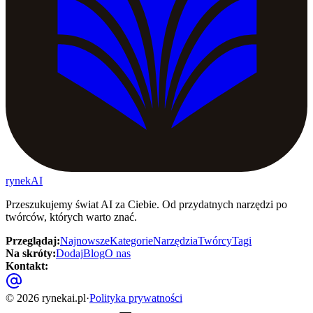
rynekAI
Przeszukujemy świat AI za Ciebie. Od przydatnych narzędzi po
twórców, których warto znać.
Przeglądaj
:
Najnowsze
Kategorie
Narzędzia
Twórcy
Tagi
Na skróty
:
Dodaj
Blog
O nas
Kontakt
:
©
2026
rynekai.pl
·
Polityka prywatności