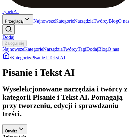
rynekAI
Najnowsze
Kategorie
Narzędzia
Twórcy
Blog
O nas
Przeglądaj
Dodaj
Zaloguj się
Najnowsze
Kategorie
Narzędzia
Twórcy
Tagi
Dodaj
Blog
O nas
/
Kategorie
/
Pisanie i Tekst AI
Pisanie i Tekst AI
Wyselekcjonowane narzędzia i twórcy z
kategorii Pisanie i Tekst AI. Pomagają
przy tworzeniu, edycji i sprawdzaniu
treści.
Otwórz
Zobacz też
: