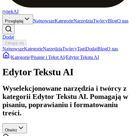
rynekAI
Najnowsze
Kategorie
Narzędzia
Twórcy
Blog
O nas
Przeglądaj
Dodaj
Zaloguj się
Najnowsze
Kategorie
Narzędzia
Twórcy
Tagi
Dodaj
Blog
O nas
/
Kategorie
/
Pisanie i Tekst AI
/
Edytor Tekstu AI
Edytor Tekstu AI
Wyselekcjonowane narzędzia i twórcy z
kategorii Edytor Tekstu AI. Pomagają w
pisaniu, poprawianiu i formatowaniu
treści.
Otwórz