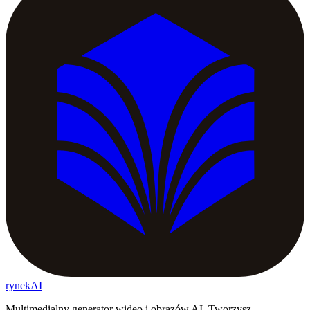
rynekAI
Multimedialny generator wideo i obrazów AI. Tworzysz