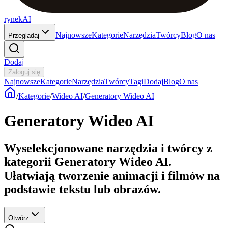
rynekAI
Najnowsze
Kategorie
Narzędzia
Twórcy
Blog
O nas
Przeglądaj
Dodaj
Zaloguj się
Najnowsze
Kategorie
Narzędzia
Twórcy
Tagi
Dodaj
Blog
O nas
/
Kategorie
/
Wideo AI
/
Generatory Wideo AI
Generatory Wideo AI
Wyselekcjonowane narzędzia i twórcy z
kategorii Generatory Wideo AI.
Ułatwiają tworzenie animacji i filmów na
podstawie tekstu lub obrazów.
Otwórz