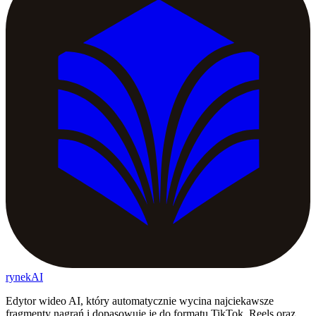
rynekAI
Edytor wideo AI, który automatycznie wycina najciekawsze
fragmenty nagrań i dopasowuje je do formatu TikTok, Reels oraz