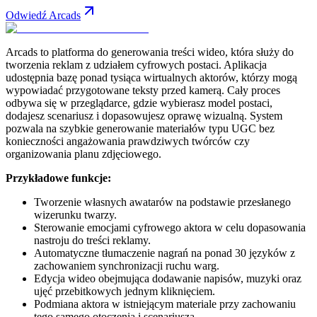
Odwiedź Arcads
Arcads to platforma do generowania treści wideo, która służy do
tworzenia reklam z udziałem cyfrowych postaci. Aplikacja
udostępnia bazę ponad tysiąca wirtualnych aktorów, którzy mogą
wypowiadać przygotowane teksty przed kamerą. Cały proces
odbywa się w przeglądarce, gdzie wybierasz model postaci,
dodajesz scenariusz i dopasowujesz oprawę wizualną. System
pozwala na szybkie generowanie materiałów typu UGC bez
konieczności angażowania prawdziwych twórców czy
organizowania planu zdjęciowego.
Przykładowe funkcje:
Tworzenie własnych awatarów na podstawie przesłanego
wizerunku twarzy.
Sterowanie emocjami cyfrowego aktora w celu dopasowania
nastroju do treści reklamy.
Automatyczne tłumaczenie nagrań na ponad 30 języków z
zachowaniem synchronizacji ruchu warg.
Edycja wideo obejmująca dodawanie napisów, muzyki oraz
ujęć przebitkowych jednym kliknięciem.
Podmiana aktora w istniejącym materiale przy zachowaniu
tego samego otoczenia i scenariusza.