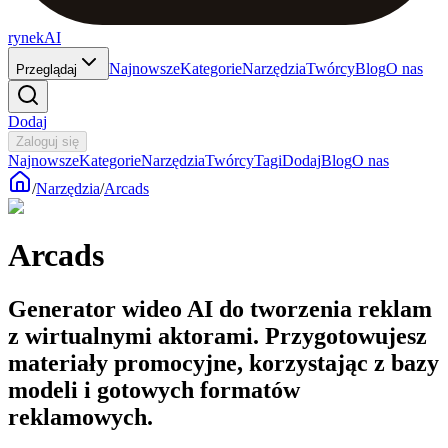
rynekAI
Najnowsze
Kategorie
Narzędzia
Twórcy
Blog
O nas
Przeglądaj
Dodaj
Zaloguj się
Najnowsze
Kategorie
Narzędzia
Twórcy
Tagi
Dodaj
Blog
O nas
/
Narzędzia
/
Arcads
Arcads
Generator wideo AI do tworzenia reklam
z wirtualnymi aktorami. Przygotowujesz
materiały promocyjne, korzystając z bazy
modeli i gotowych formatów
reklamowych.