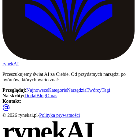
rynekAI
Przeszukujemy świat AI za Ciebie. Od przydatnych narzędzi po
twórców, których warto znać.
Przeglądaj
:
Najnowsze
Kategorie
Narzędzia
Twórcy
Tagi
Na skróty
:
Dodaj
Blog
O nas
Kontakt
:
©
2026
rynekai.pl
·
Polityka prywatności
rynekAI