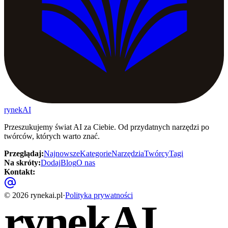
rynekAI
Przeszukujemy świat AI za Ciebie. Od przydatnych narzędzi po
twórców, których warto znać.
Przeglądaj
:
Najnowsze
Kategorie
Narzędzia
Twórcy
Tagi
Na skróty
:
Dodaj
Blog
O nas
Kontakt
:
©
2026
rynekai.pl
·
Polityka prywatności
rynekAI