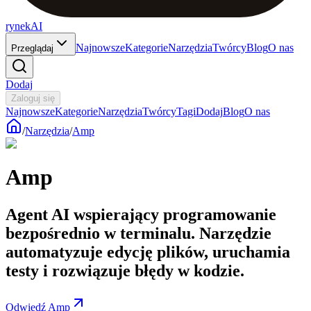
rynekAI
Najnowsze
Kategorie
Narzędzia
Twórcy
Blog
O nas
Przeglądaj
Dodaj
Zaloguj się
Najnowsze
Kategorie
Narzędzia
Twórcy
Tagi
Dodaj
Blog
O nas
/
Narzędzia
/
Amp
Amp
Agent AI wspierający programowanie
bezpośrednio w terminalu. Narzędzie
automatyzuje edycję plików, uruchamia
testy i rozwiązuje błędy w kodzie.
Odwiedź Amp