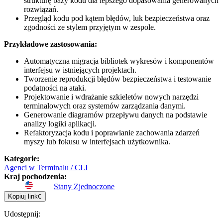
strukturę bazy kodu dla lepszego dopasowania generowanych
rozwiązań.
Przegląd kodu pod kątem błędów, luk bezpieczeństwa oraz
zgodności ze stylem przyjętym w zespole.
Przykładowe zastosowania:
Automatyczna migracja bibliotek wykresów i komponentów
interfejsu w istniejących projektach.
Tworzenie reprodukcji błędów bezpieczeństwa i testowanie
podatności na ataki.
Projektowanie i wdrażanie szkieletów nowych narzędzi
terminalowych oraz systemów zarządzania danymi.
Generowanie diagramów przepływu danych na podstawie
analizy logiki aplikacji.
Refaktoryzacja kodu i poprawianie zachowania zdarzeń
myszy lub fokusu w interfejsach użytkownika.
Kategorie
:
Agenci w Terminalu / CLI
Kraj pochodzenia
:
Stany Zjednoczone
Kopiuj link
C
Udostępnij
: