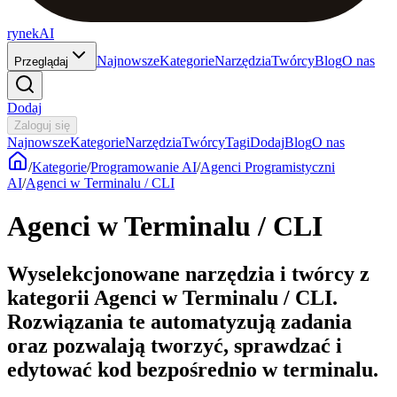
rynekAI
Najnowsze
Kategorie
Narzędzia
Twórcy
Blog
O nas
Przeglądaj
Dodaj
Zaloguj się
Najnowsze
Kategorie
Narzędzia
Twórcy
Tagi
Dodaj
Blog
O nas
/
Kategorie
/
Programowanie AI
/
Agenci Programistyczni
AI
/
Agenci w Terminalu / CLI
Agenci w Terminalu / CLI
Wyselekcjonowane narzędzia i twórcy z
kategorii Agenci w Terminalu / CLI.
Rozwiązania te automatyzują zadania
oraz pozwalają tworzyć, sprawdzać i
edytować kod bezpośrednio w terminalu.