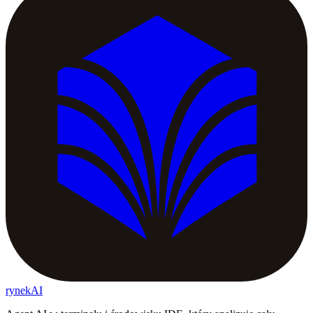
rynekAI