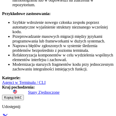
harmonogramu lub w odpowiedzi na zdarzenia w
repozytorium.
Przykładowe zastosowania:
Szybkie wdrożenie nowego członka zespołu poprzez
automatyczne wyjaśnienie struktury nieznanego wcześniej
kodu.
Przeprowadzanie masowych migracji między językami
programowania lub frameworkami w dużych systemach.
Naprawa błędów zgłoszonych w systemie śledzenia
problemów bezpośrednio z poziomu terminala.
Refaktoryzacja komponentów w celu wydzielenia wspólnych
elementów interfejsu i zachowań.
Modernizacja starszych fragmentów kodu przy jednoczesnym
zachowaniu integralności istniejących funkcji.
Kategorie
:
Agenci w Terminalu / CLI
Kraj pochodzenia
:
Stany Zjednoczone
Kopiuj link
C
Udostępnij
: