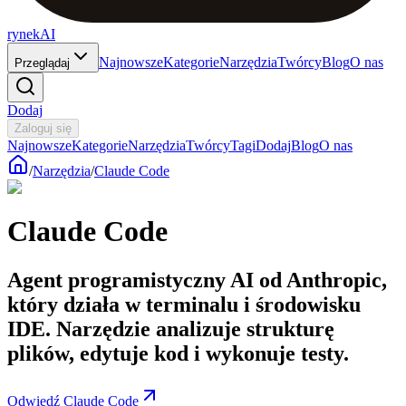
rynekAI
Najnowsze
Kategorie
Narzędzia
Twórcy
Blog
O nas
Przeglądaj
Dodaj
Zaloguj się
Najnowsze
Kategorie
Narzędzia
Twórcy
Tagi
Dodaj
Blog
O nas
/
Narzędzia
/
Claude Code
Claude Code
Agent programistyczny AI od Anthropic,
który działa w terminalu i środowisku
IDE. Narzędzie analizuje strukturę
plików, edytuje kod i wykonuje testy.
Odwiedź Claude Code