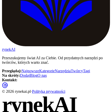
rynekAI
Przeszukujemy świat AI za Ciebie. Od przydatnych narzędzi po
twórców, których warto znać.
Przeglądaj
:
Najnowsze
Kategorie
Narzędzia
Twórcy
Tagi
Na skróty
:
Dodaj
Blog
O nas
Kontakt
:
©
2026
rynekai.pl
·
Polityka prywatności
rynekAI