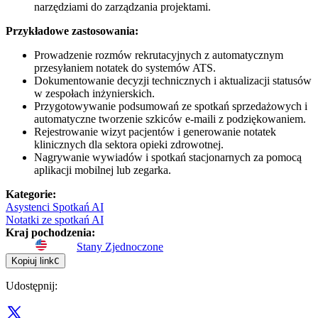
narzędziami do zarządzania projektami.
Przykładowe zastosowania:
Prowadzenie rozmów rekrutacyjnych z automatycznym
przesyłaniem notatek do systemów ATS.
Dokumentowanie decyzji technicznych i aktualizacji statusów
w zespołach inżynierskich.
Przygotowywanie podsumowań ze spotkań sprzedażowych i
automatyczne tworzenie szkiców e-maili z podziękowaniem.
Rejestrowanie wizyt pacjentów i generowanie notatek
klinicznych dla sektora opieki zdrowotnej.
Nagrywanie wywiadów i spotkań stacjonarnych za pomocą
aplikacji mobilnej lub zegarka.
Kategorie
:
Asystenci Spotkań AI
Notatki ze spotkań AI
Kraj pochodzenia
:
Stany Zjednoczone
Kopiuj link
C
Udostępnij
: