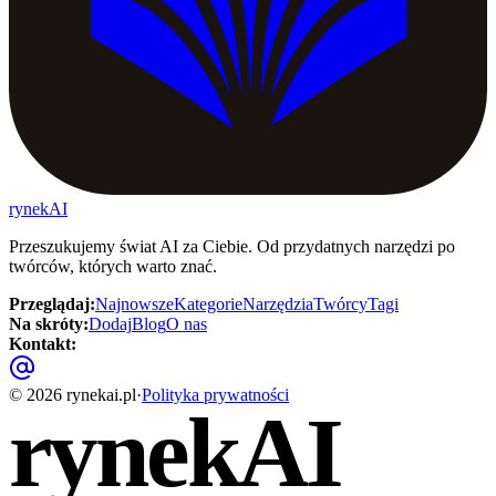
rynekAI
Przeszukujemy świat AI za Ciebie. Od przydatnych narzędzi po
twórców, których warto znać.
Przeglądaj
:
Najnowsze
Kategorie
Narzędzia
Twórcy
Tagi
Na skróty
:
Dodaj
Blog
O nas
Kontakt
:
©
2026
rynekai.pl
·
Polityka prywatności
rynekAI