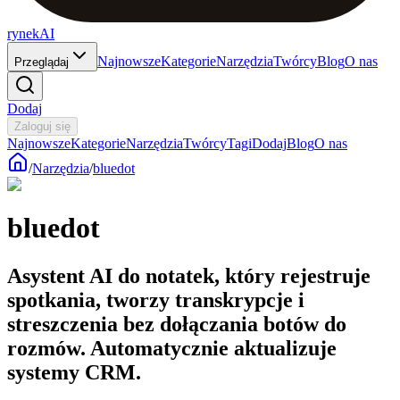
rynekAI
Najnowsze
Kategorie
Narzędzia
Twórcy
Blog
O nas
Przeglądaj
Dodaj
Zaloguj się
Najnowsze
Kategorie
Narzędzia
Twórcy
Tagi
Dodaj
Blog
O nas
/
Narzędzia
/
bluedot
bluedot
Asystent AI do notatek, który rejestruje
spotkania, tworzy transkrypcje i
streszczenia bez dołączania botów do
rozmów. Automatycznie aktualizuje
systemy CRM.